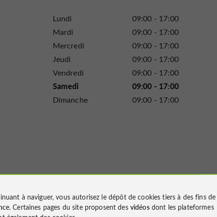
Lundi
09:00 - 17:00
Mardi
09:00 - 17:00
Mercredi
09:00 - 17:00
Jeudi
09:00 - 17:00
Vendredi
09:00 - 17:00
Samedi
09:00 - 17:00
Dimanche
09:00 - 17:00
inuant à naviguer, vous autorisez le dépôt de cookies tiers à des fins d
nce
. Certaines pages du site proposent des
vidéos
dont les plateformes
t également des cookies.