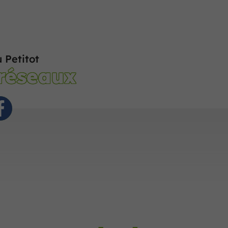
 Petitot
 réseaux