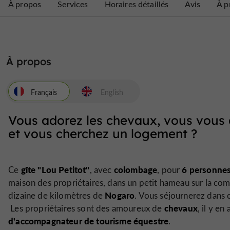
À propos
Services
Horaires détaillés
Avis
À p
À propos
Français
English
Vous adorez les chevaux, vous vous 
et vous cherchez un logement ?
gîte "Lou Petitot"
colombage
6 personne
Ce
, avec
, pour
maison des propriétaires, dans un petit hameau sur la c
Nogaro
dizaine de kilomètres de
. Vous séjournerez dans 
chevaux
Les propriétaires sont des amoureux de
, il y e
d'accompagnateur de tourisme équestre
.