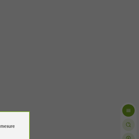
e
mesure