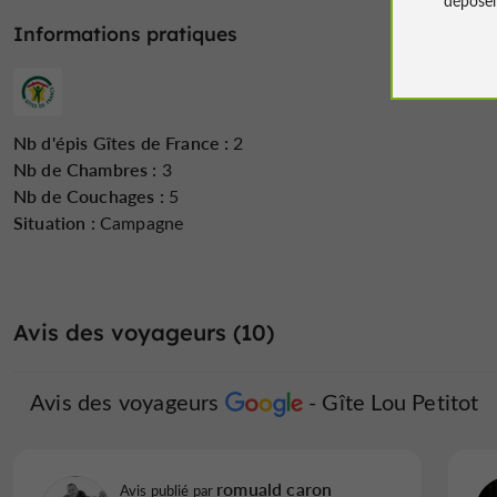
Informations pratiques
Nb d'épis Gîtes de France :
2
Nb de Chambres :
3
Nb de Couchages :
5
Situation :
Campagne
Avis des voyageurs (10)
Avis des voyageurs
Gîte Lou Petitot
romuald caron
Avis publié par