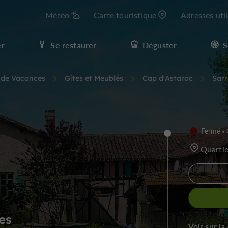
Météo
Carte touristique
Adresses uti
er
Se restaurer
Déguster
S
s de Vacances
Gîtes et Meublés
Cap d'Astarac
Sarr
Fermé
Quartie
es
Voir sur la