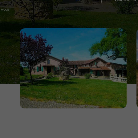
t vous
s