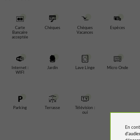
Carte
Chèques
Chèques
Espèces
Bancaire
Vacances
acceptée
Internet :
Jardin
Lave Linge
Micro Onde
WIFI
Parking
Terrasse
Télévision :
oui
En cont
d'audie
déposen