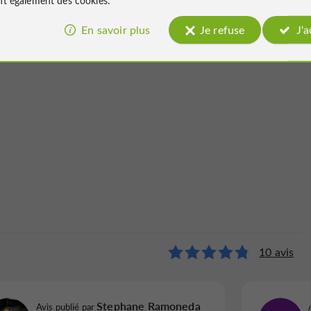
En savoir plus
Je refuse
J'
10 avis
Stephane Ramoneda
Avis publié par