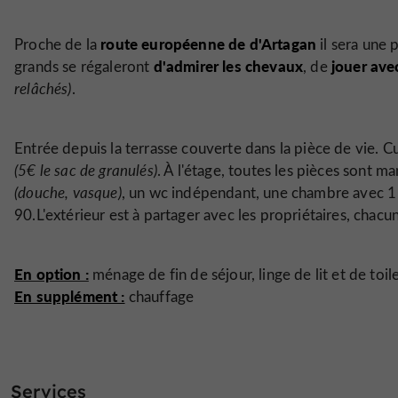
route européenne de d'Artagan
Proche de la
il sera une 
d'admirer les chevaux
jouer avec
grands se régaleront
, de
relâchés)
.
Entrée depuis la terrasse couverte dans la pièce de vie. Cu
(5€ le sac de granulés)
. À l'étage, toutes les pièces sont m
(douche, vasque)
, un wc indépendant, une chambre avec 1 li
90.L'extérieur est à partager avec les propriétaires, chac
En option :
ménage de fin de séjour, linge de lit et de toil
En supplément :
chauffage
Services