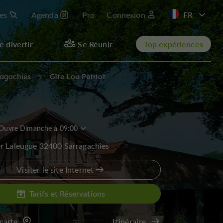
les
Agenda
Pro
Connexion
EN
e divertir
Se Réunir
Top expériences
agachies
Gîte Lou Petitot
Ouvre Dimanche à 09:00
r Laleugue 32400 Sarragachies
Visiter le site Internet
Tarifs et Réservations
 carte
Itinéraire