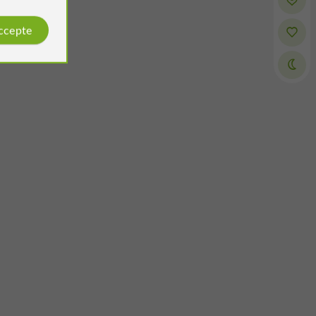
accepte
Caroline Dupourque
Avis publié par