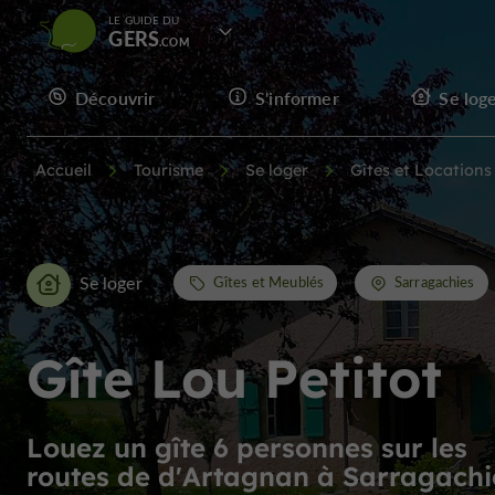
LE GUIDE DU
GERS
Découvrir
S'informer
Se log
Accueil
Tourisme
Se loger
Gîtes et Location
Se loger
Gîtes et Meublés
Sarragachies
Gîte Lou Petitot
Louez un gîte 6 personnes sur les
routes de d'Artagnan à Sarragachi