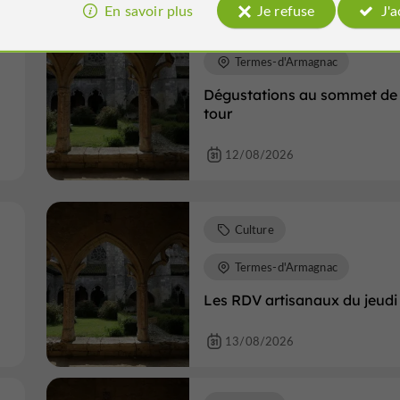
En savoir plus
Je refuse
J'
Culture
Termes-d'Armagnac
Dégustations au sommet de 
tour
12/08/2026
Culture
Termes-d'Armagnac
Les RDV artisanaux du jeudi
13/08/2026