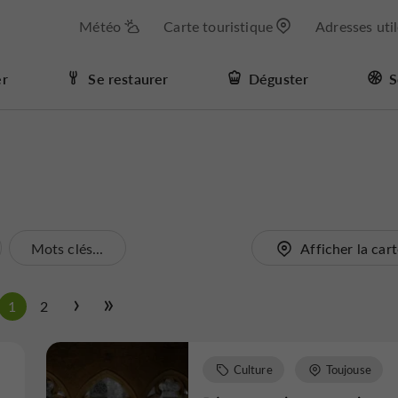
Météo
Carte touristique
Adresses uti
er
Se restaurer
Déguster
S
Mots clés...
Afficher la car
1
2
Culture
Toujouse