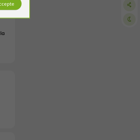
accepte
la