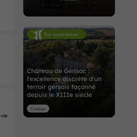
Top expériences
Château de Gensac :
l'excellence discrète d'un
terroir gersois façonné
depuis le XIIIe siècle
Condom
 vie