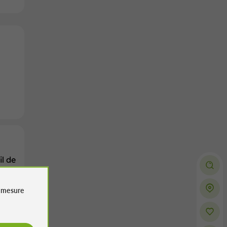
il de
e
mesure