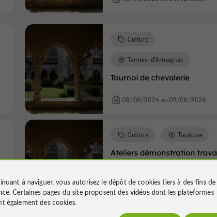
Culture
Termes-d'Armagnac
Tournoi de chevalerie
08/08/2026 au 09/08/2026
Culture
Toujouse
Ateliers démonstration trava
la laine au Musée du Paysan
Gascon
inuant à naviguer, vous autorisez le dépôt de cookies tiers à des fins d
nce
. Certaines pages du site proposent des
vidéos
dont les plateformes
11/08/2026
t également des cookies.