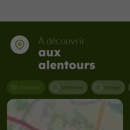
À découvrir
aux
alentours
Découvrir
S'informer
Se loger