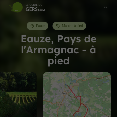
LE GUIDE DU
GERS
Eauze
Marche à pied
Eauze, Pays de
l'Armagnac - à
pied