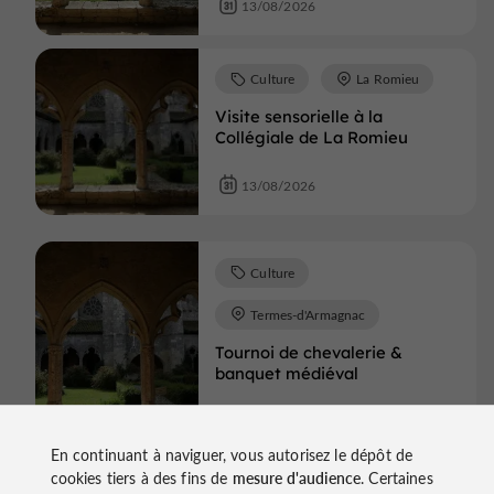
13/08/2026
Culture
La Romieu
Visite sensorielle à la
Collégiale de La Romieu
13/08/2026
Culture
Termes-d'Armagnac
Tournoi de chevalerie &
banquet médiéval
15/08/2026
En continuant à naviguer, vous autorisez le dépôt de
cookies tiers à des fins de
mesure d'audience
. Certaines
Culture