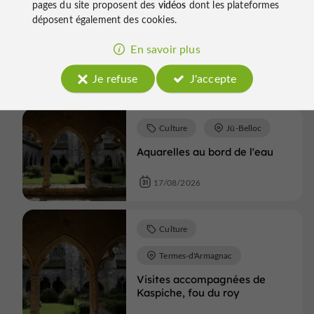
pages du site proposent des
vidéos
dont les plateformes
déposent également des cookies.
Termes-d'Armagnac
En savoir plus
Tournoi de chevalerie
Je refuse
J'accepte
16/08/2026
Culture
Jû-Belloc
Aquarelles au bord de l'eau
17/08/2026
Culture
Termes-d'Armagnac
Visites accompagnées de
Kaspiche, fou du roy