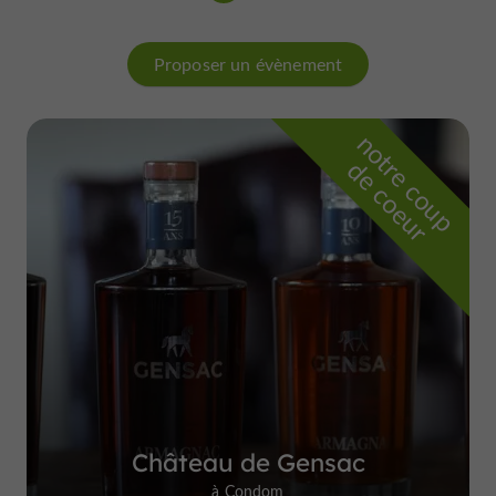
Proposer un évènement
n
o
t
e
c
o
u
p
e
c
o
e
u
r
d
r
Château de Gensac
à Condom