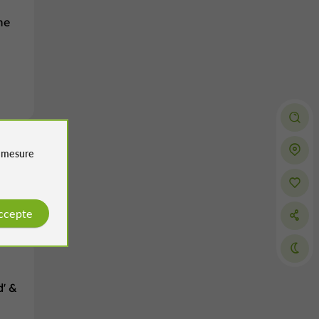
ne
e
mesure
accepte
d' &