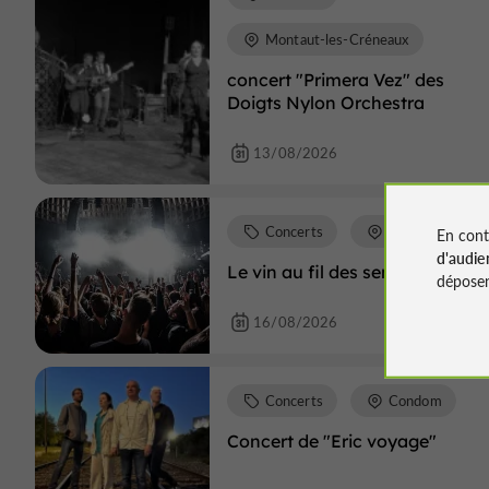
Montaut-les-Créneaux
concert "Primera Vez" des
Doigts Nylon Orchestra
13/08/2026
Concerts
Viella
En cont
d'audie
Le vin au fil des sens
déposen
16/08/2026
Concerts
Condom
Concert de "Eric voyage"