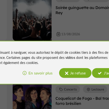
Soirée guinguette au Domai
Rey
13/08/2026
Concerts
Viella
inuant à naviguer, vous autorisez le dépôt de cookies tiers à des fins d
nce
. Certaines pages du site proposent des
vidéos
dont les plateformes
Soirée Viniscène
t également des cookies.
20/08/2026
En savoir plus
Je refuse
J'
Concerts
Lectoure
Coquelicot de Fogo - Bal tra
forro brésilien