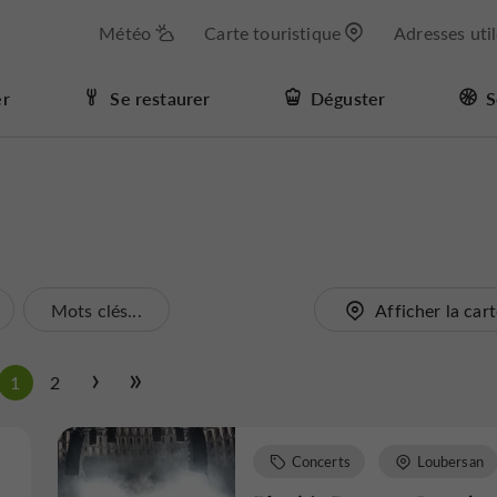
Météo
Carte touristique
Adresses uti
er
Se restaurer
Déguster
S
Mots clés...
Afficher la car
1
2
Concerts
Loubersan