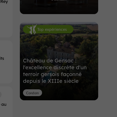
 Rey
Top expériences
its
Château de Gensac :
l'excellence discrète d'un
terroir gersois façonné
depuis le XIIIe siècle
Condom
e au