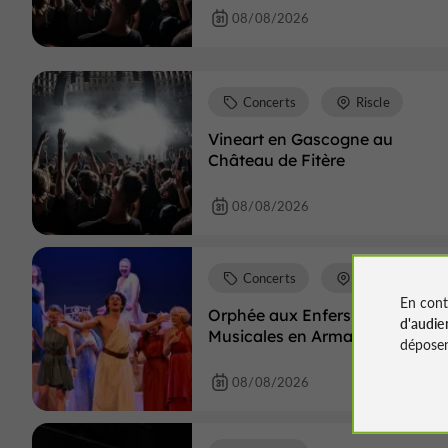
08/08/2026
Concerts
Riscle
Vineart en Gascogne au
Château de Fitère
08/08/2026
Concerts
Condom
En cont
Orphée aux Enfers - Nuits
d'audie
Musicales en Armagnac
déposen
08/08/2026