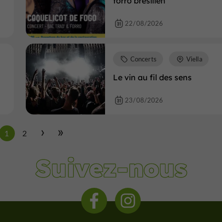
forro brésilien
22/08/2026
Concerts
Viella
Le vin au fil des sens
23/08/2026
1
2
Suivez-nous