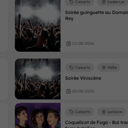
Concerts
Loubersan
Soirée guinguette au Domai
Rey
13/08/2026
Concerts
Viella
Soirée Viniscène
20/08/2026
Concerts
Lectoure
Coquelicot de Fogo - Bal tra