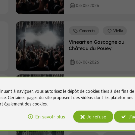
08/08/2026
Concerts
Viella
Vineart en Gascogne au
Château du Pouey
08/08/2026
Concerts
Viella
inuant à naviguer, vous autorisez le dépôt de cookies tiers à des fins d
Le vin au fil des sens
nce
. Certaines pages du site proposent des
vidéos
dont les plateformes
t également des cookies.
09/08/2026
En savoir plus
Je refuse
J'