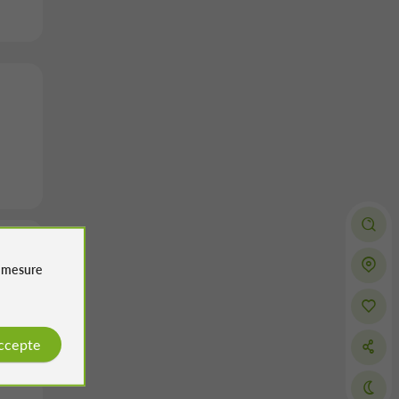
e
mesure
accepte