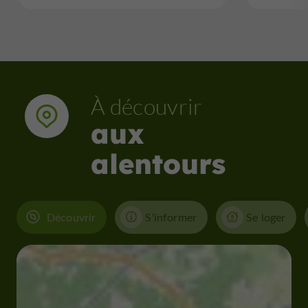
À découvrir
aux
alentours
Découvrir
S'informer
Se loger