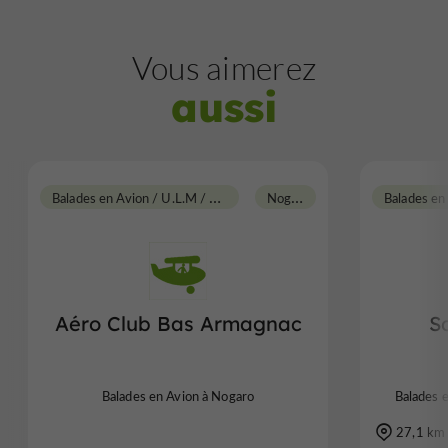
Vous aimerez
aussi
B
alades en Avion / U.L.M / Planeur
N
ogaro
Aéro Club Bas Armagnac
S
Balades en Avion à Nogaro
Balades e
27,1 km