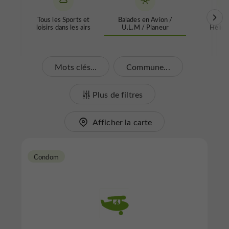
Tous les Sports et
Balades en Avion /
Balad
loisirs dans les airs
U.L.M / Planeur
Hélico
Mots clés...
Commune...
Plus de filtres
Afficher la carte
Condom