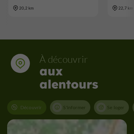
20,2 km
22,7 km
À découvrir
aux
alentours
Découvrir
S'informer
Se loger