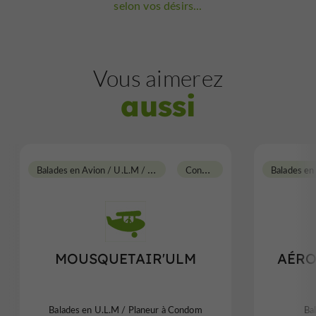
selon vos désirs...
Vous aimerez
aussi
B
alades en Avion / U.L.M / Planeur
C
ondom
MOUSQUETAIR'ULM
AÉRO
Balades en U.L.M / Planeur à Condom
Ba