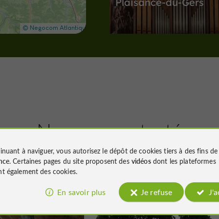
Plaisance-du-Gers
Villes, Villages et Bastides à Plaisanc
16,4 km
Sites Naturels
Barcelonne-
Nous avons testé
pour vous
inuant à naviguer, vous autorisez le dépôt de cookies tiers à des fins d
La parcelle de Merlèr
nce
. Certaines pages du site proposent des
vidéos
dont les plateformes
t également des cookies.
En savoir plus
Je refuse
J'
Nogaro
Familiale
Nogaro
Sites Naturels à Barcelonne-du-Gers