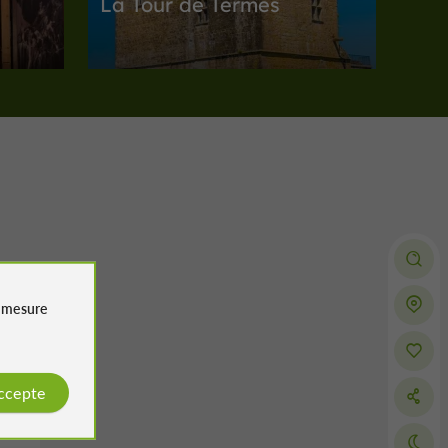
La Tour de Termes
Une des plus beaux exemples de
e
l'architecture militaire dans le Gers
17,2 km
du-Gers
Visites Insolites
Sabazan
e
mesure
e
Visite en VAE avec
dégustation au Château
de Sabazan
accepte
Une expérience œnologique à Sabazan