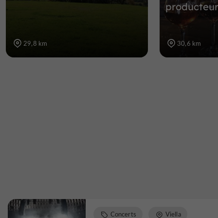
producteu
29,8 km
30,6 km
Concerts
Viella