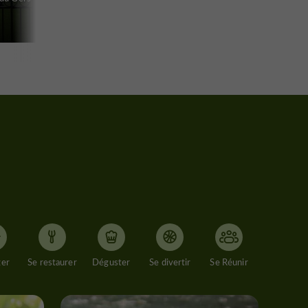
ger
Se restaurer
Déguster
Se divertir
Se Réunir