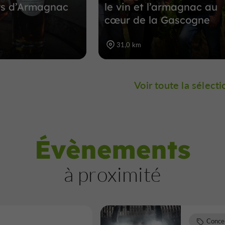
rs d’Armagnac
le vin et l’armagnac au
cœur de la Gascogne
31,0 km
Voir toute la sélecti
Évènements
à proximité
Conce