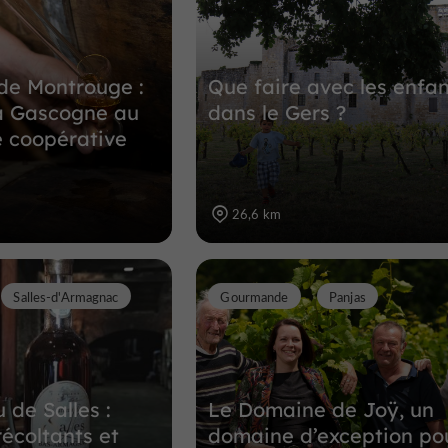
18,5 km
de Montrouge :
Que faire avec les enfan
a Gascogne au
dans le Gers ?
 coopérative
26,6 km
Salles-d'Armagnac
Gourmande
Panjas
 de Salles :
Le Domaine de Joÿ, un
récoltants et
domaine d’exception po