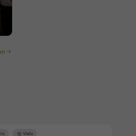
on
rts
Viella