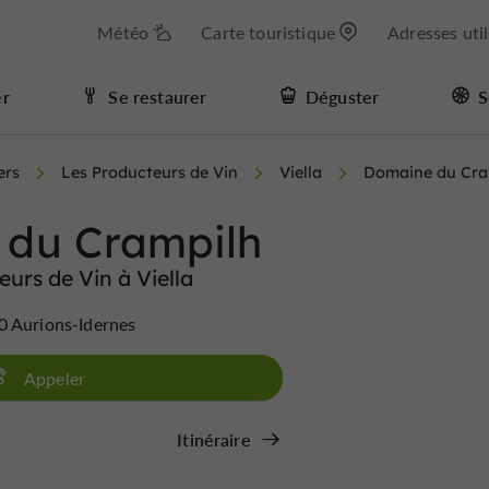
Météo
Carte touristique
Adresses uti
er
Se restaurer
Déguster
S
ers
Les Producteurs de Vin
Viella
Domaine du Cra
du Crampilh
urs de Vin à Viella
0 Aurions-Idernes
Appeler
Itinéraire