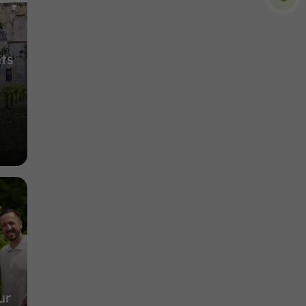
22,8 km
ts
ur