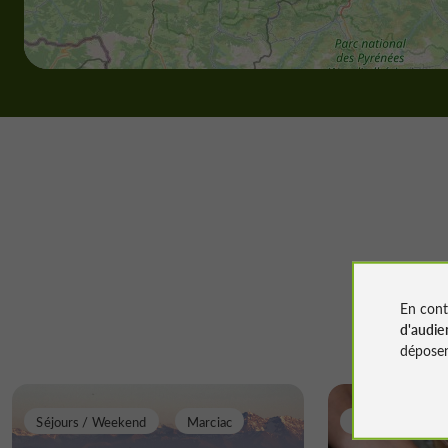
En cont
d'audie
déposen
Séjours / Weekend
Marciac
Familiale