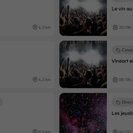
Le vin au
6,3 km
30/08/
Conce
Vineart 
6,3 km
08/08/
Diver
Les jeudis
8,0 km
06/08/