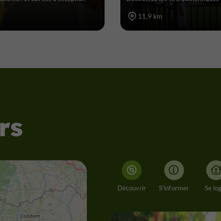
11,9 km
rs
Découvrir
S'informer
Se lo