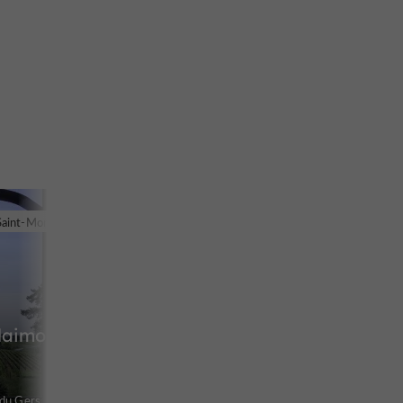
Saint-Mont
laimont
 du Gers