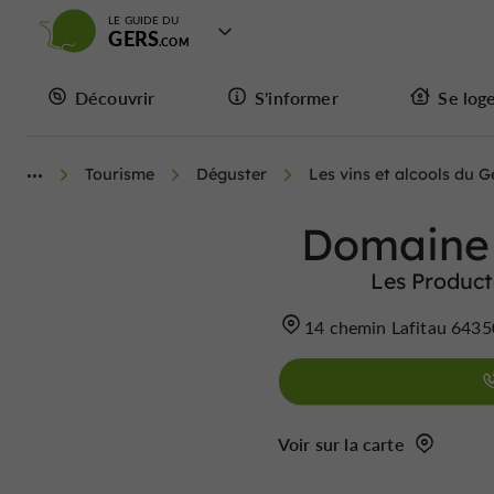
LE GUIDE DU
GERS
Découvrir
S'informer
Se log
Tourisme
Déguster
Les vins et alcools du G
Domaine 
Les Producte
14 chemin Lafitau 6435
Voir sur la carte