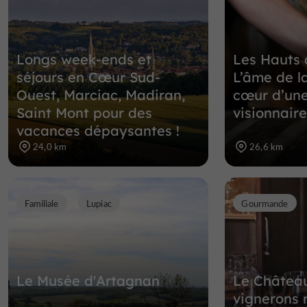
Longs week-ends et
Les Hauts 
séjours en Cœur Sud-
L’âme de l
Ouest, Marciac, Madiran,
cœur d’une
Saint Mont pour des
visionnaire
vacances dépaysantes !
24,0 km
26,6 km
Familiale
Lupiac
Gourmande
Le Musée d'Artagnan
Le Château
vignerons 