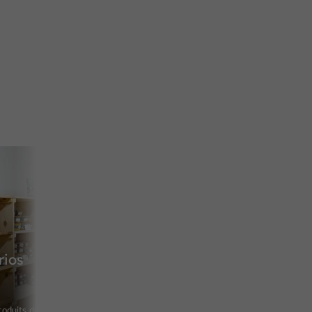
rios
produits du