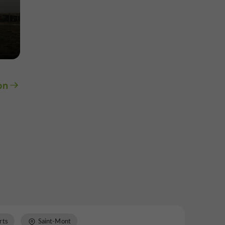
on
rts
Saint-Mont