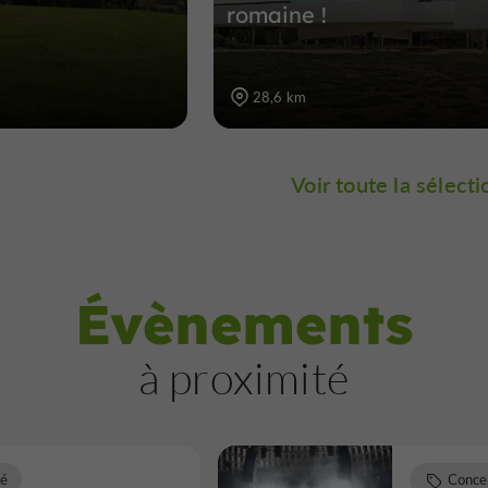
romaine !
28,6 km
Voir toute la sélecti
Évènements
à proximité
mé
Conce