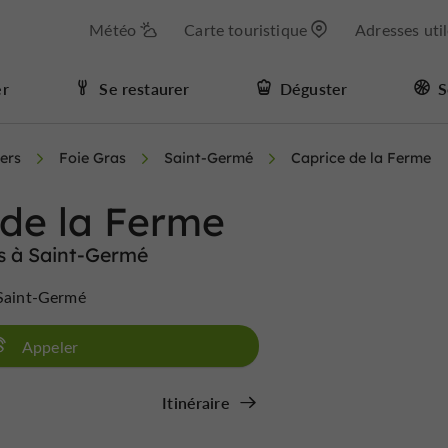
Météo
Carte touristique
Adresses uti
er
Se restaurer
Déguster
S
ers
Foie Gras
Saint-Germé
Caprice de la Ferme
 de la Ferme
s à Saint-Germé
 Saint-Germé
Appeler
Itinéraire