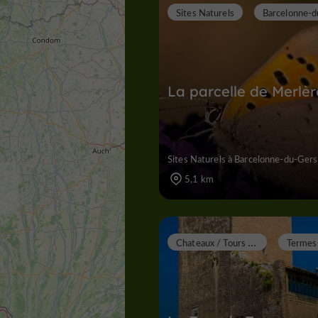
Sites Naturels
Barcelonne-
La parcelle de Merlèr
Sites Naturels à Barcelonne-du-Gers
5,1 km
C
hateaux / Tours / Donjons