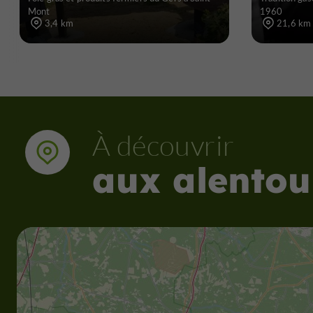
Mont
1960
3,4 km
21,6 km
À découvrir
aux alentou