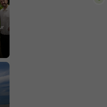
13,0 km
ur
,