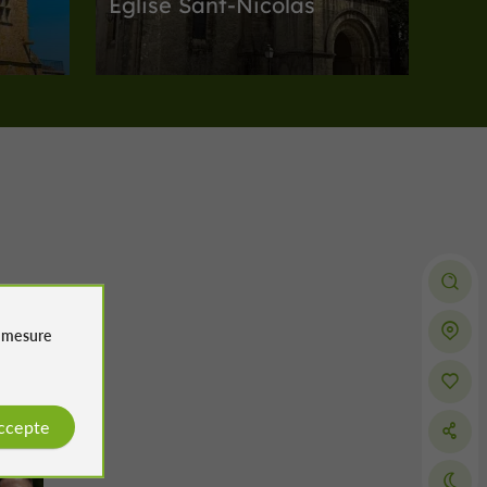
Eglise Sant-Nicolas
Abbayes, Collégiales, Eglises, Prieurés à
Nogaro
12,6 km
ogaro
Arènes
Nogaro
e
mesure
Arènes de Nogaro
accepte
Arènes à Nogaro