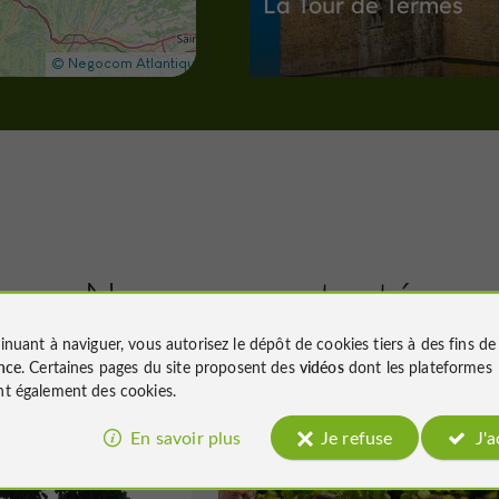
La Tour de Termes
Une des plus beaux exemples de
l'architecture militaire dans le Gers
10,7 km
Villes, Villages et Bastides
N
Nous avons testé
pour vous
inuant à naviguer, vous autorisez le dépôt de cookies tiers à des fins d
Nogaro
nce
. Certaines pages du site proposent des
vidéos
dont les plateformes
t également des cookies.
En savoir plus
Je refuse
J'
Nogaro
Gourmande
Panjas
Villes, Villages et Bastides à Nogaro