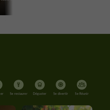
ger
Se restaurer
Déguster
Se divertir
Se Réunir