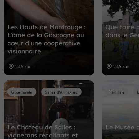
Les Hauts de Montrouge :
Que faire 
L’âme de la Gascogne au
dans le Ge
cœur d’une coopérative
visionnaire
13,9 km
13,9 km
Gourmande
Salles-d'Armagnac
Familiale
Le Château de Salles :
Le Musée 
vignerons récoltants et