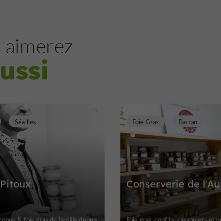
 aimerez
ussi
Séailles
Foie Gras
Barran
Pitoux
Conserverie de l'Au
conne & foie gras de famille depuis
Foie gras, confits, cassoulets et 