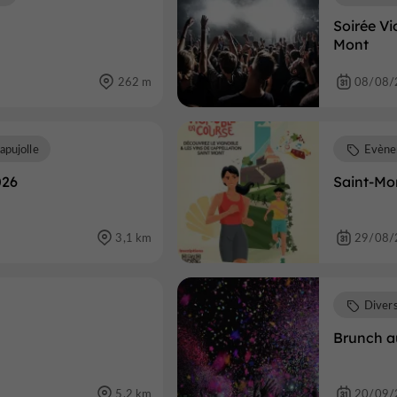
Soirée V
Mont
262 m
08/08/
apujolle
Evène
026
Saint-Mo
3,1 km
29/08/
Diver
Brunch a
5,2 km
20/09/