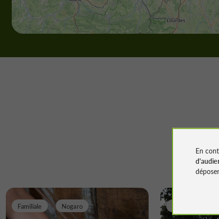
En cont
d'audie
déposen
Familiale
Nogaro
Familiale