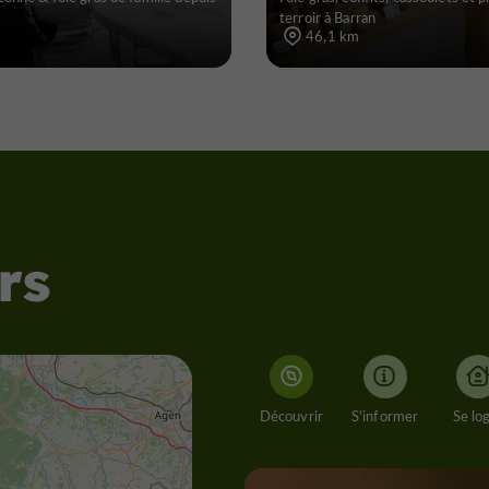
terroir à Barran
46,1 km
rs
Découvrir
S'informer
Se lo