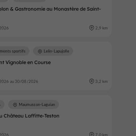
iolon & Gastronomie au Monastère de Saint-
2026
2,9 km
ments sportifs
Lelin-Lapujolle
nt Vignoble en Course
2026 au 30/08/2026
3,2 km
s
Maumusson-Laguian
u Château Laffitte-Teston
2026
7,0 km