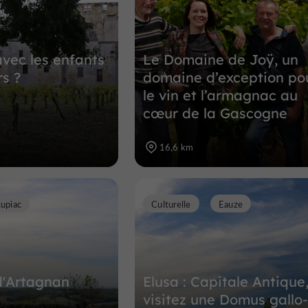
12,6 km
avec les enfants
Le Domaine de Joÿ, un
rs ?
domaine d’exception po
le vin et l’armagnac au
cœur de la Gascogne
16,6 km
Lupiac
Culturelle
Eauze
d'Artagnan
Elusa : Capitale Antique
visitez une Domus gallo-