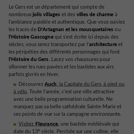
Le Gers est un département qui compte de
jolis villages
villes de charme
nombreux
et des
à
l'ambiance paisible et authentique. Que vous suiviez
D'Artagnan et les mousquetaires
les traces de
ou
l’Histoire Gascogne
qui s’est écrite ici depuis des
architecture
siècles, vous serez transportez par l’
et
les péripéties des différents personnages qui font
l’Histoire du Gers
. Lacez vos chaussures pour
sillonner les rues pavées et les bastides aux airs
parfois givrés en hiver.
Auch
Découvrez
, la Capitale du Gers, à pied ou
à vélo
. Toute l’année, c’est une ville attractive
avec une belle programmation culturelle. Ne
manquez pas sa belle cathédrale Sainte-Marie et
ses points de vue sur la campagne environnante.
Fleurance
Visitez
, une bastide médiévale qui
e
date du 13
siècle. Perchée sur une colline, elle