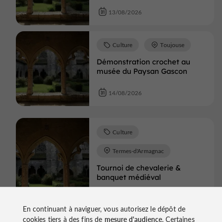
13/08/2026
Culture
Toujouse
Démonstration crochet au
musée du Paysan Gascon
14/08/2026
Culture
Termes-d'Armagnac
Tournoi de chevalerie &
banquet médiéval
15/08/2026
En continuant à naviguer, vous autorisez le dépôt de
cookies tiers à des fins de
mesure d'audience
. Certaines