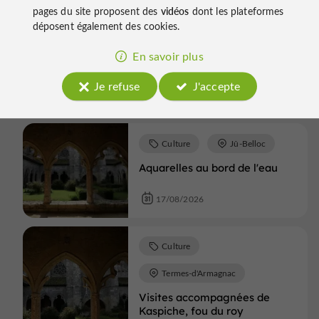
pages du site proposent des
vidéos
dont les plateformes
Culture
déposent également des cookies.
Termes-d'Armagnac
En savoir plus
Tournoi de chevalerie
Je refuse
J'accepte
16/08/2026
Culture
Jû-Belloc
Aquarelles au bord de l'eau
17/08/2026
Culture
Termes-d'Armagnac
Visites accompagnées de
Kaspiche, fou du roy