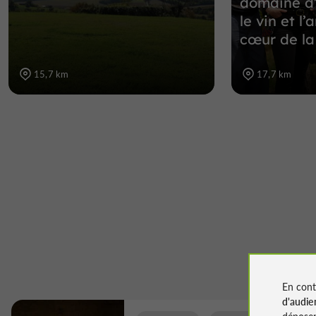
domaine d’
le vin et l
cœur de l
15,7 km
17,7 km
En cont
d'audie
déposen