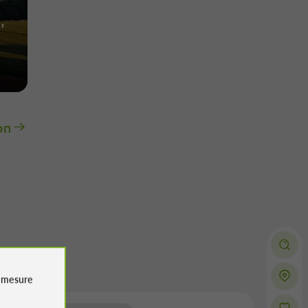
,
on
e
mesure