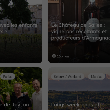
avec les enfants
Le Château de Salles :
rs ?
vignerons récoltants et
producteurs d’Armagna
15,7 km
Panjas
Séjours / Weekend
Marciac
 de Joÿ, un
Longs week-ends et