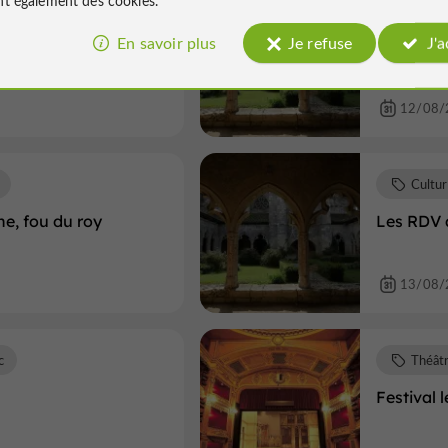
Cultu
En savoir plus
Je refuse
J'
Dégustat
12/08/
Cultu
e, fou du roy
Les RDV 
13/08/
c
Théât
Festival 