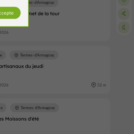
re
Termes-d'Armagnac
accepte
ions au sommet de la tour
2026
re
Termes-d'Armagnac
artisanaux du jeudi
2026
32 m
re
Termes-d'Armagnac
les Moissons d'été