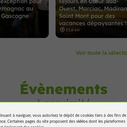
exception pour
séjours en Cœur Sud-
’armagnac au
Ouest, Marciac, Madiran
a Gascogne
Saint Mont pour des
vacances dépaysantes !
21,6 km
Voir toute la sélecti
Évènements
à proximité
inuant à naviguer, vous autorisez le dépôt de cookies tiers à des fins d
nce
. Certaines pages du site proposent des
vidéos
dont les plateformes
t également des cookies.