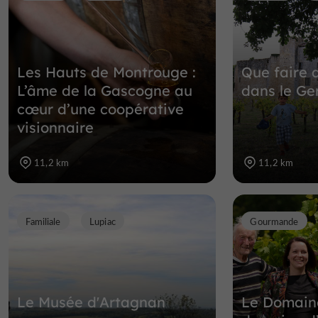
Les Hauts de Montrouge :
Que faire 
L’âme de la Gascogne au
dans le Ge
cœur d’une coopérative
visionnaire
11,2 km
11,2 km
Familiale
Lupiac
Gourmande
Le Musée d'Artagnan
Le Domaine