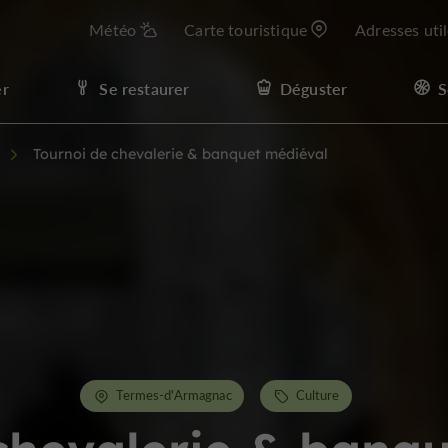
Météo
Carte touristique
Adresses uti
er
Se restaurer
Déguster
S
Tournoi de chevalerie & banquet médiéval
Termes-d'Armagnac
Culture