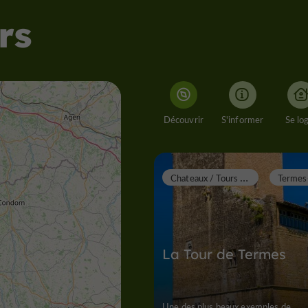
rs
Découvrir
S'informer
Se lo
C
hateaux / Tours / Donjons
La Tour de Termes
Une des plus beaux exemples de