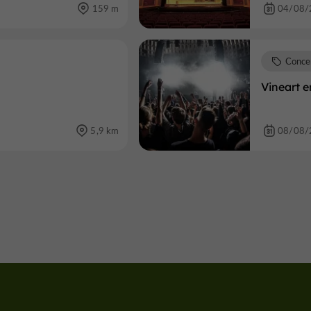
159 m
04/08/
Conce
Vineart 
5,9 km
08/08/