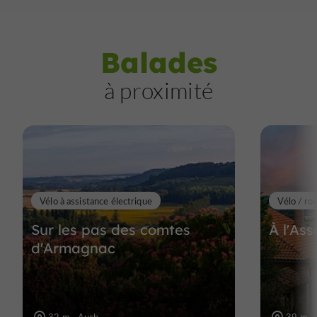
Balades
à proximité
Vélo à assistance électrique
Vélo / ro
Sur les pas des comtes
À l'As
d'Armagnac