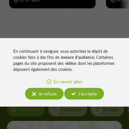
32 m - Auch
39 m -
En continuant à naviguer, vous autorisez le dépôt de
cookies tiers à des fins de
mesure d'audience
. Certaines
À découvrir
pages du site proposent des
vidéos
dont les plateformes
déposent également des cookies.
aux
En savoir plus
alentours
Je refuse
J'accepte
Découvrir
S'informer
Se loger