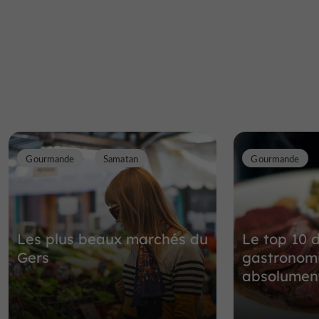
Gourmande
Samatan
Gourmande
Les plus beaux marchés du
Le top 10 d
Gers
gastronomi
absolument