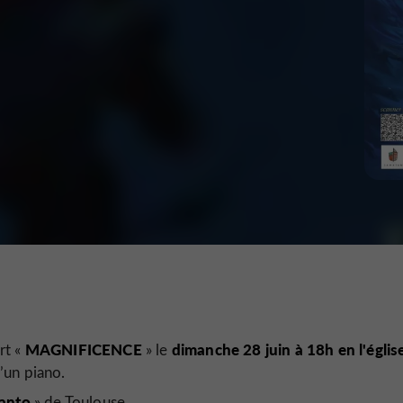
MAGNIFICENCE
dimanche 28 juin à 18h en l'églis
rt «
» le
’un piano.
anto
» de Toulouse