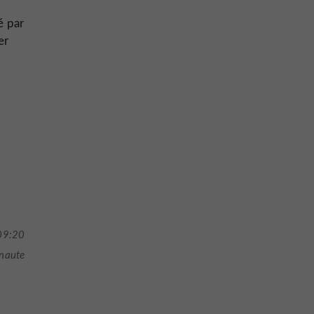
é par
er
09:20
rnaute