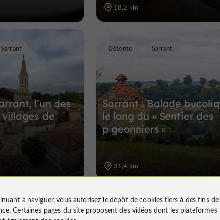
18,2 km
Sarrant
Détente
Sarrant
arrant, l’un des
Sarrant : Balade bucoli
 villages de
le long du « Sentier des
pigeonniers »
31,4 km
inuant à naviguer, vous autorisez le dépôt de cookies tiers à des fins d
Voir toute la sélecti
nce
. Certaines pages du site proposent des
vidéos
dont les plateformes
t également des cookies.