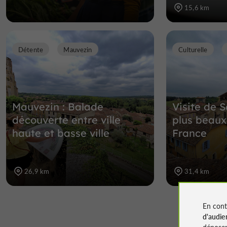
15,6 km
Détente
Mauvezin
Culturelle
Mauvezin : Balade
Visite de S
découverte entre ville
plus beaux
haute et basse ville
France
26,9 km
31,4 km
En cont
d'audie
déposen