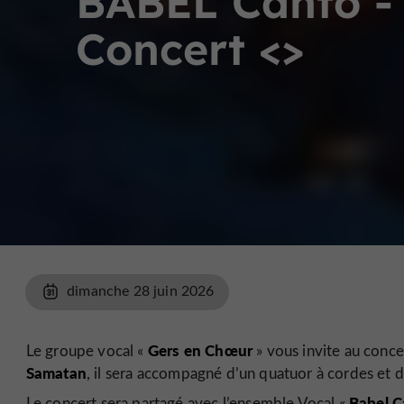
BABEL Canto -
Concert <
>
dimanche 28 juin 2026
Gers en Chœur
Le groupe vocal «
» vous invite au conce
Samatan
, il sera accompagné d’un quatuor à cordes et d
Babel C
Le concert sera partagé avec l’ensemble Vocal «