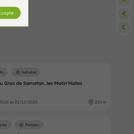
accepte
és
Samatan
u Gras de Samatan, les Matin'Halles
2026 au 31/12/2026
325 m
cles
Pompiac