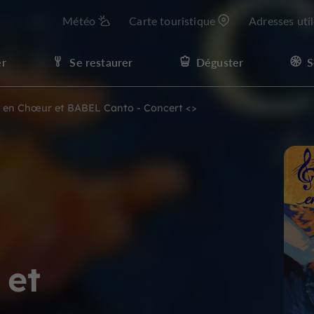
Météo
Carte touristique
Adresses uti
er
Se restaurer
Déguster
S
 en Chœur et BABEL Canto - Concert <
>
 et