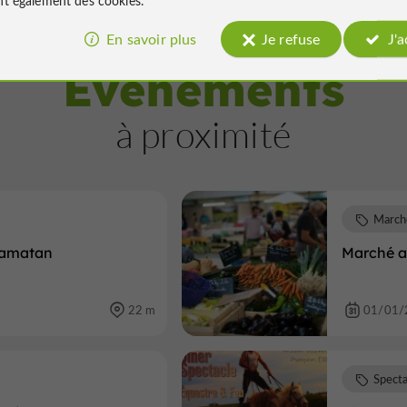
En savoir plus
Je refuse
J'
Évènements
à proximité
March
 Samatan
Marché a
22 m
01/01/
Specta