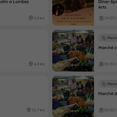
Matin a Lombez
Dîner-Spe
Arts
2,4 km
24/07/
March
Marché 
6,8 km
01/01/
March
Marché d
15,7 km
01/01/