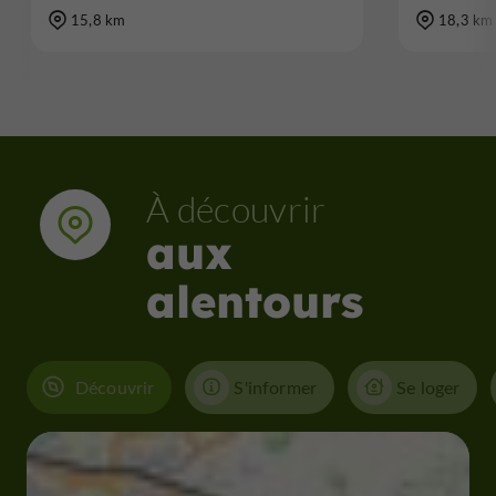
15,8 km
18,3 km
À découvrir
aux
alentours
Découvrir
S'informer
Se loger