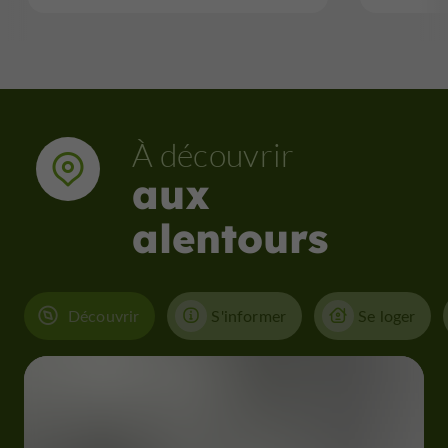
À découvrir
aux
alentours
Découvrir
S'informer
Se loger