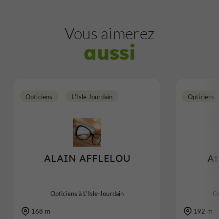
Vous aimerez
aussi
Opticiens
L'Isle-Jourdain
Opticiens
ALAIN AFFLELOU
At
Opticiens à L'Isle-Jourdain
Op
168 m
192 m