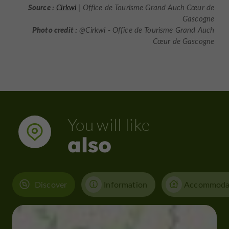
Source :
Cirkwi
| Office de Tourisme Grand Auch Cœur de
Gascogne
Photo credit :
@Cirkwi - Office de Tourisme Grand Auch
Cœur de Gascogne
You will like
also
Discover
Information
Accommoda