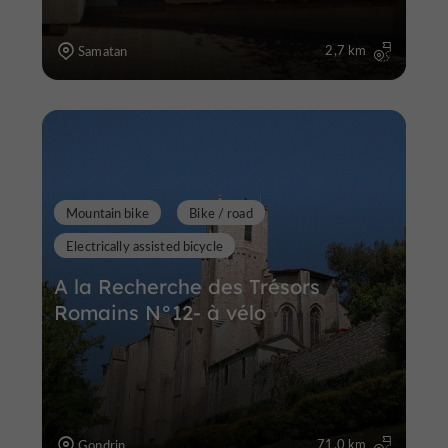
2,7 km
Samatan
Mountain bike
Bike / road
Electrically assisted bicycle
A la Recherche des Trésors
Romains N°12- à vélo
71,0 km
Gondrin