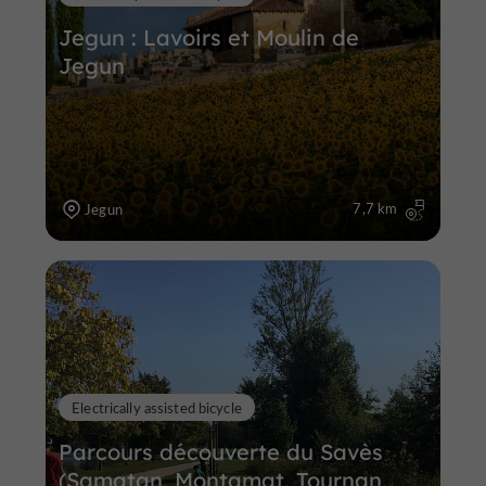
Jegun : Lavoirs et Moulin de
Jegun
7,7 km
Jegun
Electrically assisted bicycle
Parcours découverte du Savès
(Samatan, Montamat, Tournan,