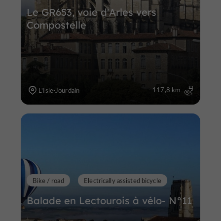
Le GR653, voie d'Arles vers
Compostelle
117,8 km
L'Isle-Jourdain
Bike / road
Electrically assisted bicycle
Balade en Lectourois à vélo- N°11