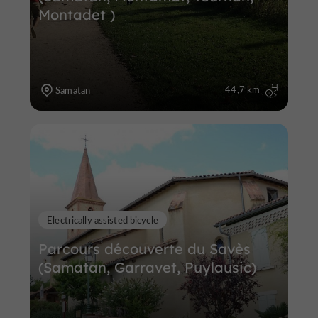
Montadet )
44,7 km
Samatan
Electrically assisted bicycle
Parcours découverte du Savès
(Samatan, Garravet, Puylausic)