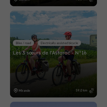
Bike / road
Electrically assisted bicycle
Les 3 sœurs de l'Astarac - N°16
59,0 km
Mirande