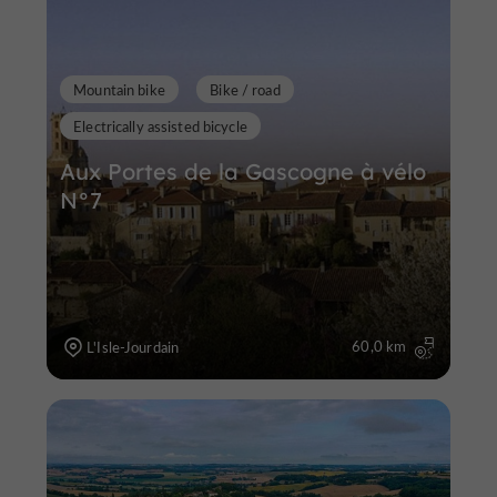
Mountain bike
Bike / road
Electrically assisted bicycle
Aux Portes de la Gascogne à vélo
N°7
60,0 km
L'Isle-Jourdain