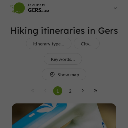
LE GUIDE DU
GERS
Hiking itineraries in Gers
Itinerary type...
City...
Keywords...
Show map
1
2