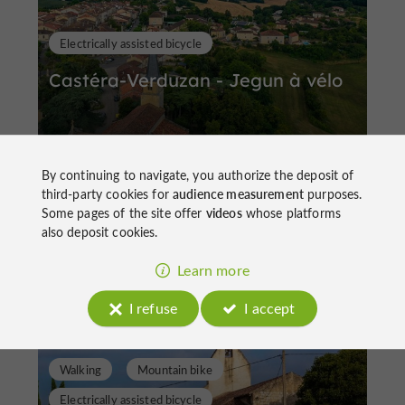
Electrically assisted bicycle
Castéra-Verduzan - Jegun à vélo
By continuing to navigate, you authorize the deposit of
third-party cookies for
audience measurement
purposes.
Some pages of the site offer
videos
whose platforms
41,5 km
Castéra-Verduzan
also deposit cookies.
Learn more
I refuse
I accept
Walking
Mountain bike
Electrically assisted bicycle