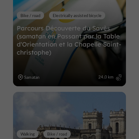
Bike / road
Electrically assisted bicycle
Parcours Découverte du Savès
(samatan en Passant par la Table
d'Orientation et la Chapelle Saint-
christophe)
24,0 km
Samatan
Walking
Bike / road