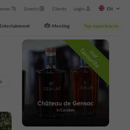
esses
Events
Clients
Login
FR
Entertainment
Meeting
Top experiences
Hide map
f
e
o
u
r
a
v
o
u
r
i
t
p
Château de Gensac
in Condom