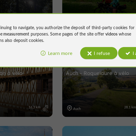
1,6 km
150,6 k
Auch
inuing to navigate, you authorize the deposit of third-party cookies for
ce measurement
purposes. Some pages of the site offer
videos
whose
ms also deposit cookies.
Learn more
I refuse
I
Electrically assisted bicycle
Mountain bike
Electrically assisted bic
an à vélo
Auch - Roquelaure à vélo
16,3 km
28,1 k
Auch