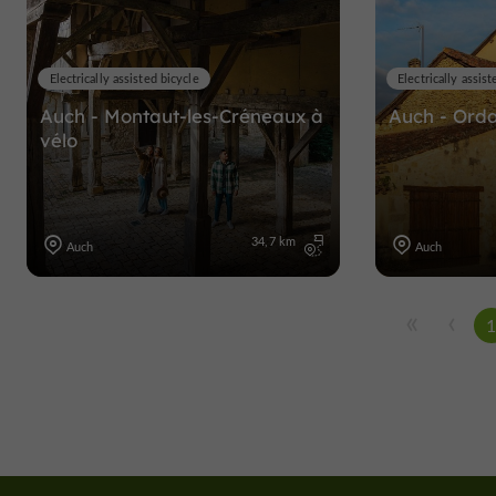
Electrically assisted bicycle
Electrically assist
Auch - Montaut-les-Créneaux à
Auch - Ord
vélo
34,7 km
Auch
Auch