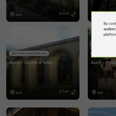
10,8 km
Auch
Auch
By cont
audien
platfor
Electrically assisted bicycle
Mountain bike
Auch - Castin à vélo
Auch - Pess
27,5 km
Auch
Auch