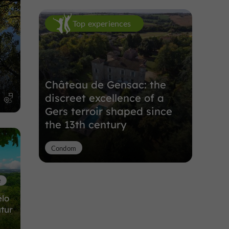
Top experiences
Château de Gensac: the
discreet excellence of a
m
Gers terroir shaped since
the 13th century
Condom
e
élo
utur