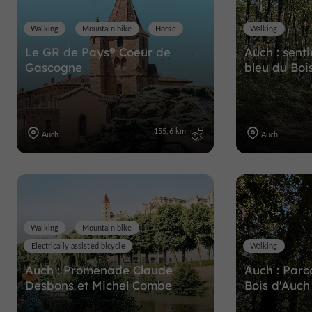
Walking
Mountain bike
Horse
Walking
Le GR de Pays® Coeur de
Auch : sent
Gascogne
bleu du Boi
155,6 km
Auch
Auch
Walking
Mountain bike
Electrically assisted bicycle
Walking
Auch : Promenade Claude
Auch : Parco
Desbons et Michel Combe
Bois d'Auch