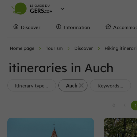
LE GUIDE DU
GERS
Discover
Information
Accommod
Home page
Tourism
Discover
Hiking itinerar
itineraries in Auch
Auch
Itinerary type...
Keywords...