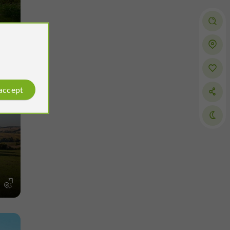
m
 accept
ycle
m