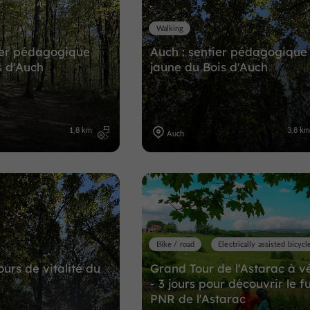
Walking
ier pédagogique
Auch : sentier pédagogique
s d'Auch
jaune du Bois d'Auch
1,8 km
3,8 k
Auch
Bike / road
Electrically assisted bicycl
urs de vitalité du
Grand Tour de l'Astarac à v
- 3 jours pour découvrir le f
PNR de l'Astarac