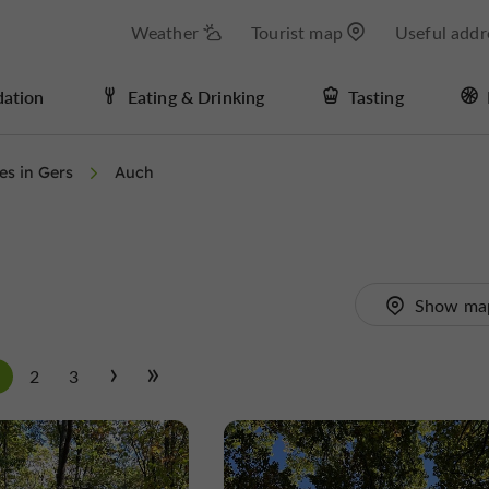
Weather
Tourist map
Useful addr
ation
Eating & Drinking
Tasting
ies in Gers
Auch
Show ma
1
2
3