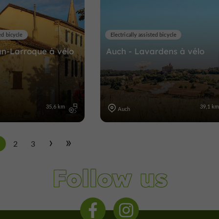
ed bicycle
Electrically assisted bicycle
an-Larroque à vélo
Auch - Lavardens à vélo
35,6 km
39,1 k
Auch
1
2
3
Follow us