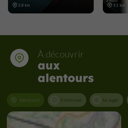
à Auch
2,8 km
3,1 km
À découvrir
aux
alentours
Découvrir
S'informer
Se loger