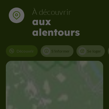
À découvrir
aux
alentours
Découvrir
S'informer
Se loger