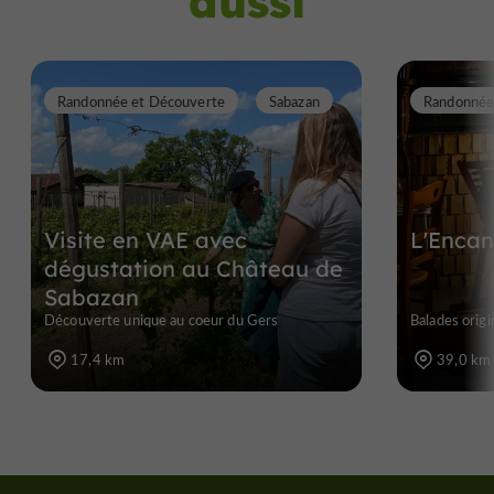
aussi
Randonnée et Découverte
Sabazan
Visite en VAE avec
L'Enca
dégustation au Château de
Sabazan
Découverte unique au coeur du Gers
Balades orig
17,4 km
39,0 km