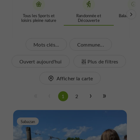
Tous les Sports et
Randonnée et
Balades inso
loisirs pleine nature
Découverte
Mots clés...
Commune...
Ouvert aujourd'hui
Plus de filtres
Afficher la carte
1
2
Sabazan