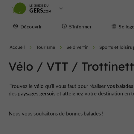
LE GUIDE DU
GERS
Découvrir
S'informer
Se log
Accueil
Tourisme
Se divertir
Sports et loisirs
Vélo / VTT / Trottinet
Trouvez le
vélo
qu'il vous faut pour réaliser
vos balades
des
paysages gersois
et atteignez votre destination en t
Nous vous souhaitons de bonnes balades !