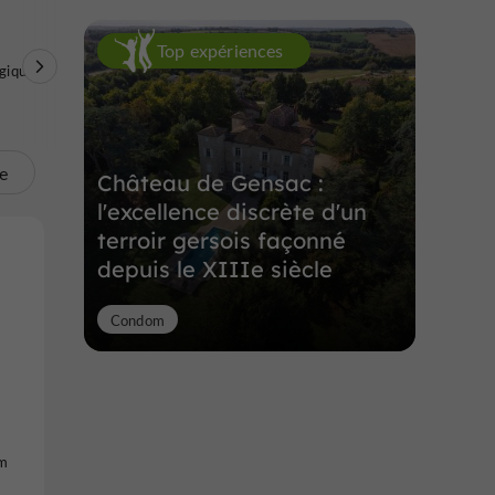
Top expériences
giques
Balades à Cheval /
Vélo / VTT /
Randonné
Poney / Calèche
Trottinette
Q
te
Château de Gensac :
l'excellence discrète d'un
terroir gersois façonné
depuis le XIIIe siècle
Condom
om