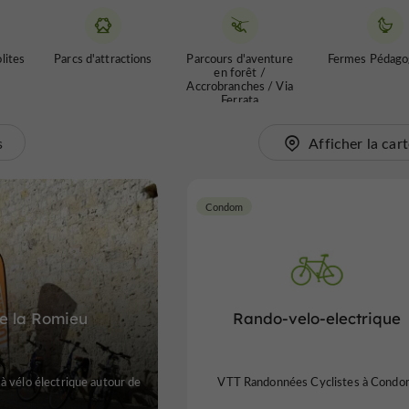
lites
Parcs d'attractions
Parcours d'aventure
Fermes Pédago
en forêt /
Accrobranches / Via
Ferrata
s
Afficher la car
Condom
de la Romieu
Rando-velo-electrique
à vélo électrique autour de
VTT Randonnées Cyclistes à Cond