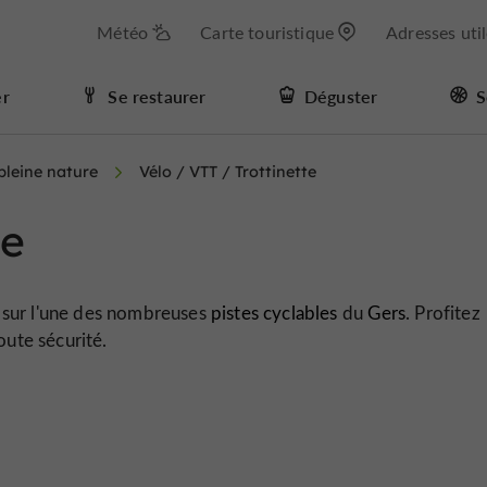
Météo
Carte touristique
Adresses uti
er
Se restaurer
Déguster
S
 pleine nature
Vélo / VTT / Trottinette
te
sur l'une des nombreuses
pistes cyclables
du
Gers
. Profitez
oute sécurité.