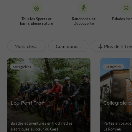
Tous les Sports et
Randonnée et
Balades inso
loisirs pleine nature
Découverte
Mots clés...
Commune...
Plus de filtre
Sarragachies
La Romieu
Lou Petit Trott
Collégiale 
Balades et aventures en trottinettes
Partez en balade 
élétrciques au cœur du Gers
La Romieu