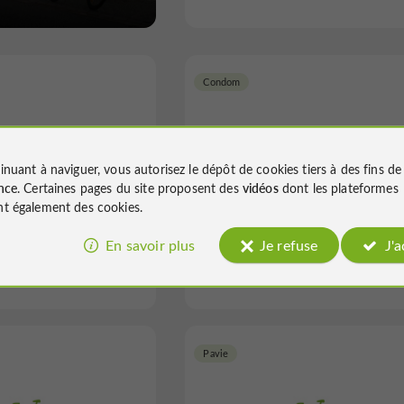
Condom
inuant à naviguer, vous autorisez le dépôt de cookies tiers à des fins d
nce
. Certaines pages du site proposent des
vidéos
dont les plateformes
ELOS D'ADRIEN
Gheeraert Serge
t également des cookies.
En savoir plus
Je refuse
J'
ées Cyclistes à Marciac
VTT Randonnées Cyclistes à Cond
Pavie