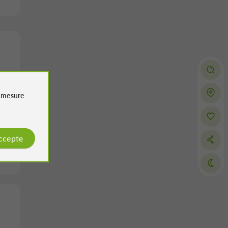
e
mesure
accepte
om