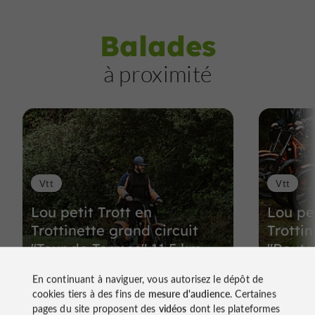
Balades
à proximité
Vtt
Vtt
Lou petit Trott en
Lou pet
Trottinette grand circuit
Trotti
"Tour de Termes" 11,5 km
"Route
En continuant à naviguer, vous autorisez le dépôt de
cookies tiers à des fins de
mesure d'audience
. Certaines
896 m - Sarragachies
897 m -
pages du site proposent des
vidéos
dont les plateformes