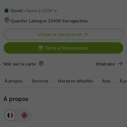
Ouvert
Ferme à 17:00
Quartier Laleugue 32400 Sarragachies
Visiter le site Internet
Tarifs et Réservations
Voir sur la carte
Itinéraire
À propos
Services
Horaires détaillés
Avis
À p
À propos