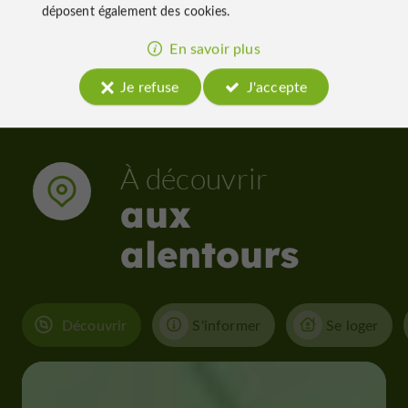
déposent également des cookies.
En savoir plus
Je refuse
J'accepte
À découvrir
aux
alentours
Découvrir
S'informer
Se loger