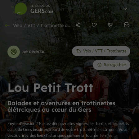
LE GUIDE DU
GERS
Vélo / VTT / Trottinette à Sarragachies
Se divertir
Vélo / VTT / Trottinette
Sarragachies
Lou Petit Trott
Balades et aventures en trottinettes
élétrciques au cœur du Gers
Envie d'évasion ? Partez découvrir les vignes, les forêts et les petits
coins du Gers insolites à bord de votre trottinette électrique ! Vous
découvrirez des lieux historiques comme la Tour de Termes