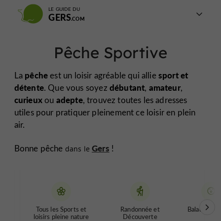
LE GUIDE DU
GERS
Pêche Sportive
pêche
sport et
La
est un loisir agréable qui allie
détente
débutant
amateur
. Que vous soyez
,
,
curieux
adepte
ou
, trouvez toutes les adresses
utiles pour pratiquer pleinement ce loisir en plein
air.
Gers
Bonne pêche
!
dans le
Tous les Sports et
Randonnée et
Balades inso
loisirs pleine nature
Découverte