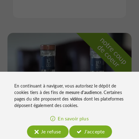
n
o
t
e
c
o
u
p
e
c
o
e
u
r
d
r
En continuant à naviguer, vous autorisez le dépôt de
cookies tiers à des fins de
mesure d'audience
. Certaines
pages du site proposent des
vidéos
dont les plateformes
déposent également des cookies.
En savoir plus
Château de Gensac
Je refuse
J'accepte
à Condom