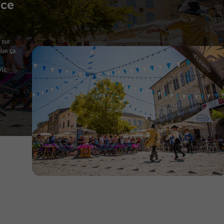
nce
 sur
que ça
Vic-