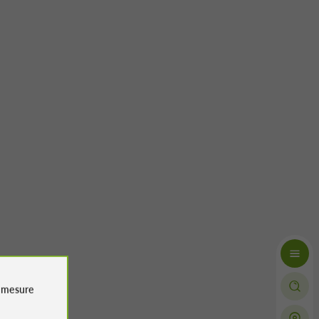
e
mesure