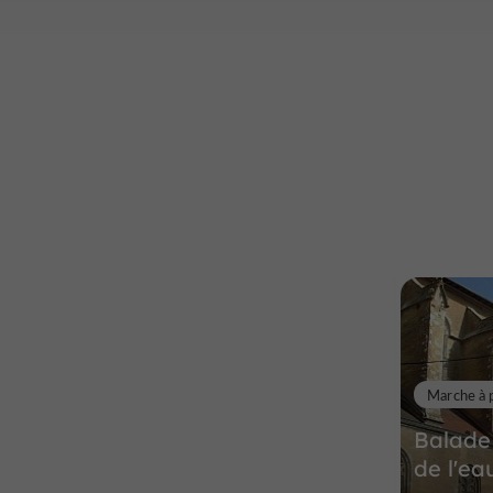
Marche à 
Balade 
de l'ea