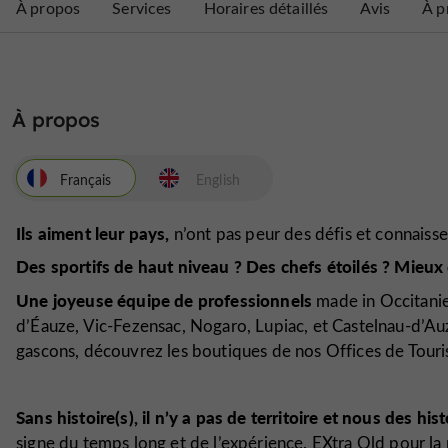
À propos
Services
Horaires détaillés
Avis
À p
À propos
Français
English
Ils aiment leur pays,
n’ont pas peur des défis et connaissen
Des sportifs de haut niveau ? Des chefs étoilés ? Mieux
Une joyeuse équipe de professionnels
made in Occitanie
d’Éauze, Vic-Fezensac, Nogaro, Lupiac, et Castelnau-d’Au
gascons, découvrez les boutiques de nos Offices de Touri
Sans histoire(s), il n’y a pas de territoire et nous des his
signe du temps long et de l’expérience. EXtra Old pour la