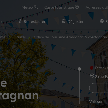
Météo
Carte touristique
Adresses uti
er
Se restaurer
Déguster
S
isme
Eauze
Office de Tourisme Armagnac & d’Artagnan
Fermé
2 rue F
me
tagnan
Voir sur la