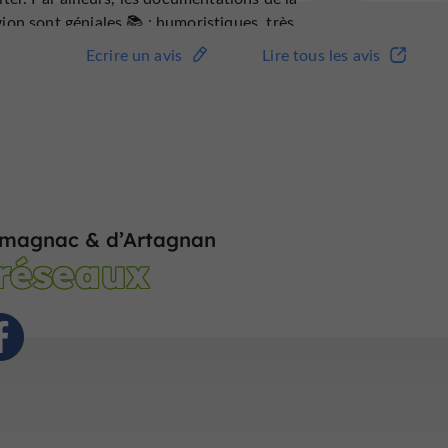
gion sont géniales 📚 : humoristiques, très
écises, avec des localisations bien
Ecrire un avis
Lire tous les avis
aillées 🗺️.
rmagnac & d’Artagnan
 réseaux