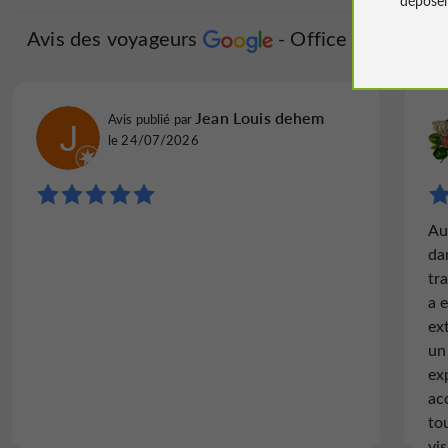
Avis des voyageurs
Office de Tourisme
Jean Louis dehem
Avis publié par
le 24/07/2026
Au
da
tr
a 
ex
un
ex
ac
to
vi