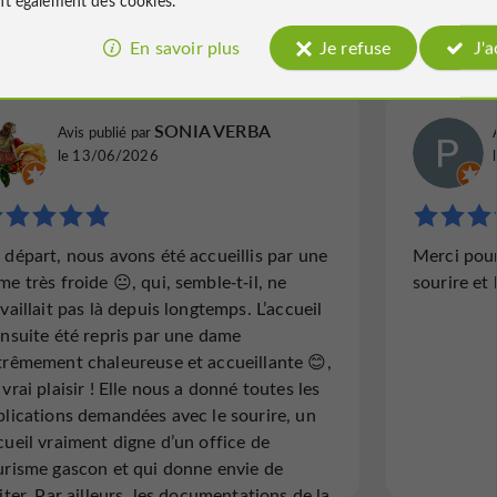
 Armagnac & d’Artagnan
64 avis
En savoir plus
Je refuse
J'
SONIA VERBA
Avis publié par
le 13/06/2026
 départ, nous avons été accueillis par une
Merci pour 
me très froide 😐, qui, semble‑t‑il, ne
sourire et 
availlait pas là depuis longtemps. L’accueil
ensuite été repris par une dame
trêmement chaleureuse et accueillante 😊,
 vrai plaisir ! Elle nous a donné toutes les
plications demandées avec le sourire, un
cueil vraiment digne d’un office de
urisme gascon et qui donne envie de
siter. Par ailleurs, les documentations de la