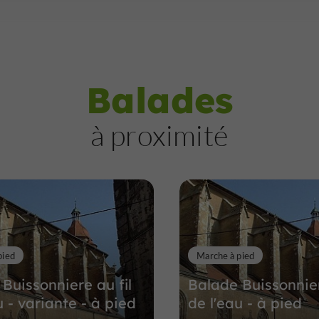
Balades
à proximité
pied
Marche à pied
Buissonniere au fil
Balade Buissonnier
u - variante - à pied
de l'eau - à pied