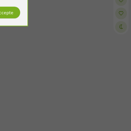
accepte
Philippe
Avis publié par
le 28/09/2025
l'accueil, votre disponibilité, le
les services pour pèlerins.