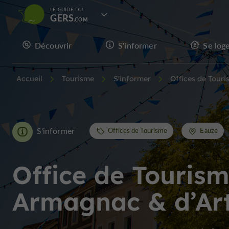
LE GUIDE DU
GERS
Découvrir
S'informer
Se log
Accueil
Tourisme
S'informer
Offices de Tour
S'informer
Offices de Tourisme
Eauze
Office de Touris
Armagnac & d’Ar