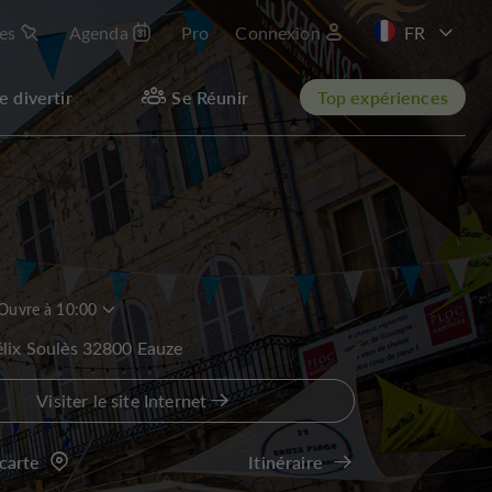
les
Agenda
Pro
Connexion
EN
e divertir
Se Réunir
Top expériences
Ouvre à 10:00
élix Soulès 32800 Eauze
Visiter le site Internet
 carte
Itinéraire