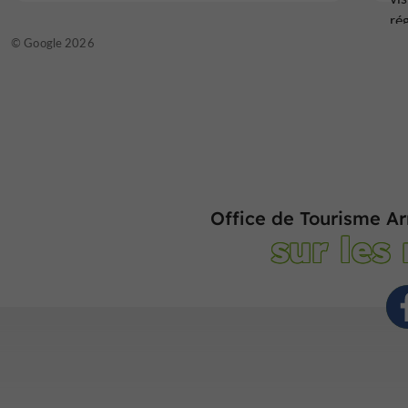
ré
pr
© Google 2026
dét
Office de Tourisme A
sur les