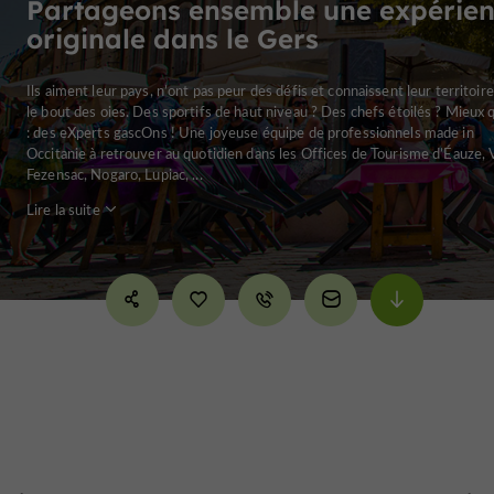
Partageons ensemble une expérie
originale dans le Gers
Ils aiment leur pays, n’ont pas peur des défis et connaissent leur territoire
le bout des oies. Des sportifs de haut niveau ? Des chefs étoilés ? Mieux 
: des eXperts gascOns ! Une joyeuse équipe de professionnels made in
Occitanie à retrouver au quotidien dans les Offices de Tourisme d’Éauze, 
Fezensac, Nogaro, Lupiac, ...
Lire la suite