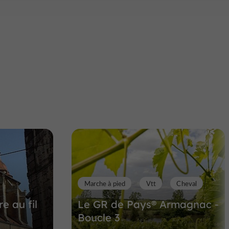
Marche à pied
Vtt
Cheval
e au fil
Le GR de Pays® Armagnac -
Boucle 3