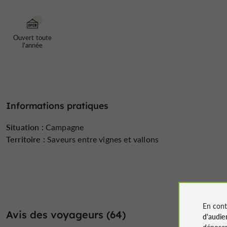
Ouvert toute
l'année
Informations pratiques
Situation :
Campagne
Territoire :
Saveurs entre vignes et vallons
En cont
Avis des voyageurs (64)
d'audie
déposen