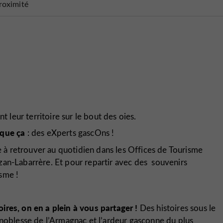
roximité
t leur territoire sur le bout des oies.
 que ça
: des eXperts gascOns !
 à retrouver au quotidien dans les Offices de Tourisme
zan-Labarrère. Et pour repartir avec des
souvenirs
sme !
toires, on en a plein à vous partager !
Des histoires sous le
 noblesse de l’Armagnac et l’ardeur gasconne du plus