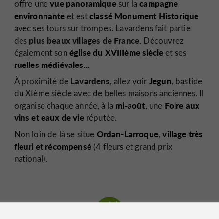
vue panoramique
campagne
offre une
sur la
environnante
classé Monument Historique
et est
avec ses tours sur trompes. Lavardens fait partie
plus beaux villages de France
des
. Découvrez
église du XVIIIème siècle
également son
et ses
ruelles médiévales...
Lavardens
Jegun
À proximité de
, allez voir
, bastide
du XIème siècle avec de belles maisons anciennes. Il
mi-août
Foire aux
organise chaque année, à la
, une
vins et eaux de vie
réputée.
Ordan-Larroque
village très
Non loin de là se situe
,
fleuri et récompensé
(4 fleurs et grand prix
national).