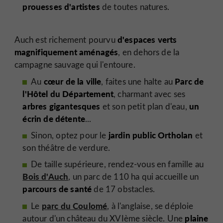
prouesses d'artistes
de toutes natures.
d'espaces verts
Auch est richement pourvu
magnifiquement aménagés
, en dehors de la
campagne sauvage qui l'entoure.
cœur de la ville
Parc de
Au
, faites une halte au
l'Hôtel du Département
, charmant avec ses
arbres gigantesques
un
et son petit plan d'eau,
écrin de détente
...
jardin public Ortholan
Sinon, optez pour le
et
son théâtre de verdure.
De taille supérieure, rendez-vous en famille au
Bois d'Auch
, un parc de 110 ha qui accueille un
parcours de santé
de 17 obstacles.
parc du Coulomé
Le
, à l'anglaise, se déploie
plaine
autour d'un château du XVIème siècle.
Une