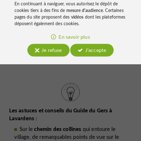
En continuant à naviguer, vous autorisez le dépôt de
cookies tiers à des fins de
mesure d'audience
. Certaines
Les chiens ne sont pas admis à l'intérieur du château.
pages du site proposent des
vidéos
dont les plateformes
visites sont libres
guidées
Les
mais peuvent être
déposent également des cookies.
sur demande
, à partir de 10 personnes.
Le petit
plus :
les prix varient en fonction de l'exposition
En savoir plus
présentée de mi-octobre à mi-janvier.
Lire notre
Je refuse
J'accepte
article.
Les astuces et conseils du Guide du Gers à
Lavardens :
chemin des collines
Sur le
qui entoure le
village, de remarquables points de vue sur le