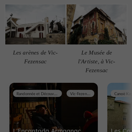
Les arènes de Vic-
Le Musée de
Fezensac
l'Artiste, à Vic-
Fezensac
R
andonnée et Découverte
V
ic-Fezensac
L'Encantada Armagnac
Les Ca