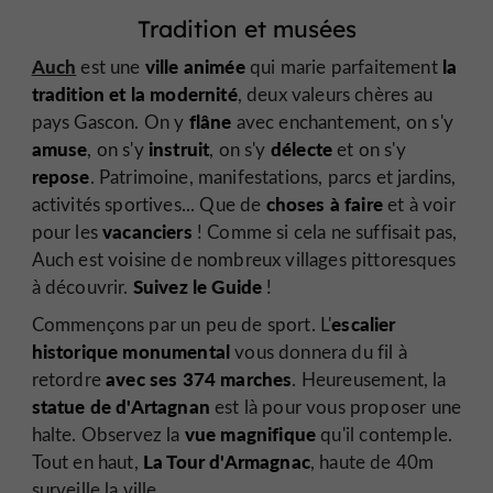
Tradition et musées
Auch
ville animée
la
est une
qui marie parfaitement
tradition et la modernité
,
deux valeurs chères au
flâne
pays Gascon. On y
avec enchantement, on s'y
amuse
instruit
délecte
, on s'y
, on s'y
et on s'y
repose
. Patrimoine, manifestations, parcs et jardins,
choses à faire
activités sportives... Que de
et à voir
vacanciers
pour les
! Comme si cela ne suffisait pas,
Auch est voisine de nombreux villages pittoresques
Suivez le Guide
à découvrir.
!
escalier
Commençons par un peu de sport. L'
historique monumental
vous donnera du fil à
avec ses 374 marches
retordre
. Heureusement, la
statue de d'Artagnan
est là pour vous proposer une
vue magnifique
halte. Observez la
qu'il contemple.
La Tour d'Armagnac
Tout en haut,
, haute de 40m
surveille la ville.