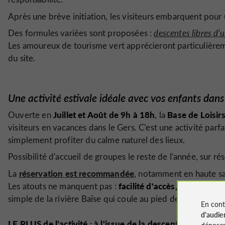
Après une brève initiation, les visiteurs embarquent pou
Des formules variées sont proposées :
descentes libres d'
Les amoureux de tourisme vert apprécieront particulièreme
du site.
Une activité estivale idéale avec vos enfants dans
Juillet et Août de 9h à 18h
Base de Loisir
Ouverte en
, la
visiteurs en vacances dans le Gers. C'est une activité pa
simplement profiter du calme naturel des lieux.
Possibilité d'accueil de groupes le reste de l'année, sur ré
réservation est recommandée
La
, notamment en haute sai
facilité d'accès, accueil ch
Les atouts ne manquent pas :
simple de la rivière Baïse qui coule au pied des coteaux g
En cont
d'audie
LE PLUS de l'activité : à l'issue de la descente, un esp
déposen