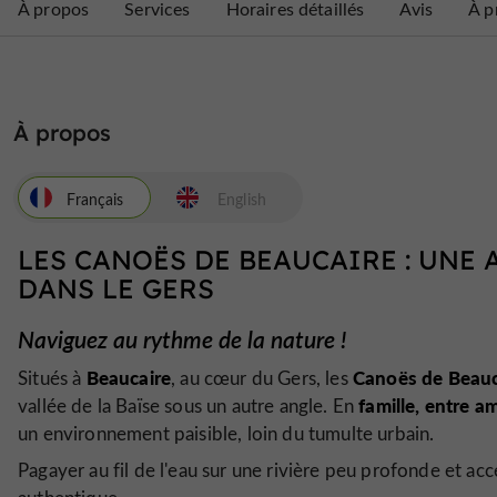
À propos
Services
Horaires détaillés
Avis
À p
À propos
Français
English
LES CANOËS DE BEAUCAIRE : UNE
DANS LE GERS
Naviguez au rythme de la nature !
Beaucaire
Canoës de Beauc
Situés à
, au cœur du Gers, les
famille, entre a
vallée de la Baïse sous un autre angle. En
un environnement paisible, loin du tumulte urbain.
Pagayer au fil de l'eau sur une rivière peu profonde et ac