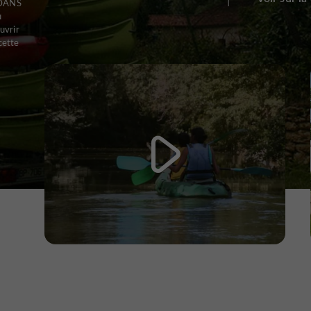
 DANS
u
uvrir
cette