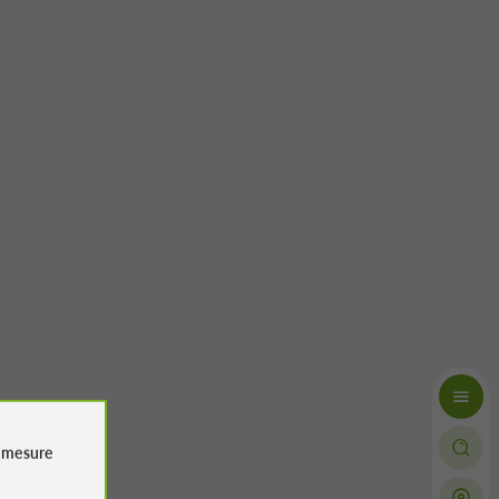
e
mesure