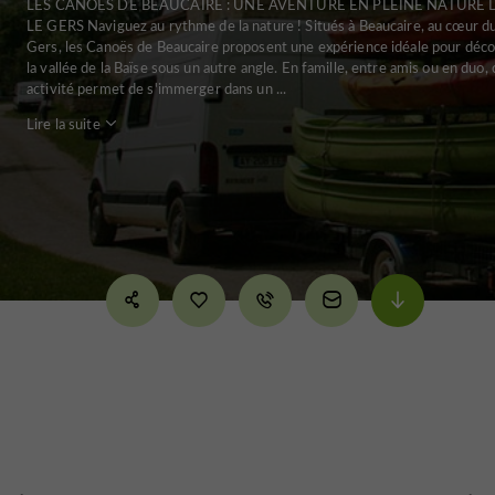
LES CANOËS DE BEAUCAIRE : UNE AVENTURE EN PLEINE NATURE
LE GERS Naviguez au rythme de la nature ! Situés à Beaucaire, au cœur d
Gers, les Canoës de Beaucaire proposent une expérience idéale pour déco
la vallée de la Baïse sous un autre angle. En famille, entre amis ou en duo, 
activité permet de s'immerger dans un ...
Lire la suite