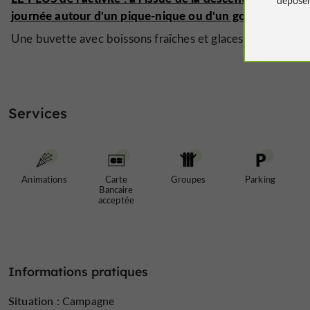
journée autour d'un pique-nique ou d'un goûter, vos enf
Une buvette avec boissons fraîches et glaces est égalemen
Services
Animations
Carte
Groupes
Parking
Bancaire
acceptée
Informations pratiques
Situation :
Campagne