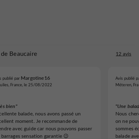
 de Beaucaire
12 avis
Margotine16
s publié par
Avis publié p
uiles, France, le 25/08/2022
Méteren, Fr
rès bien"
"Une balad
cellente balade, nous avons passé un
Nous cherc
cellent moment. Je recommande de
on ne pou
endre avec guide car nous pouvons passer
sommes écl
s barrages sensation garantie 😉
balade ave