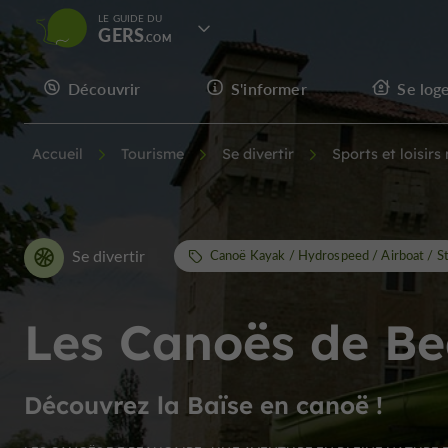
LE GUIDE DU
GERS
Découvrir
S'informer
Se log
Accueil
Tourisme
Se divertir
Sports et loisirs
Se divertir
Canoë Kayak / Hydrospeed / Airboat / S
Les Canoës de Be
Découvrez la Baïse en canoë !