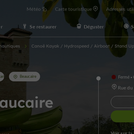
Météo
Carte touristique
Adresses uti
er
Se restaurer
Déguster
S
 nautiques
Canoë Kayak / Hydrospeed / Airboat / Stand Up
tand Up Paddle
Beaucaire
Fermé
Rue du 
aucaire
Voir sur la