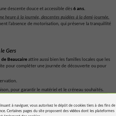
6 ans.
r une descente douce et accessible dès
une heure à la journée, descentes guidées à la demi-journée.
nt l'absence de motorisation, qui préserve la tranquillité
 le Gers
s de Beaucaire
attire aussi bien les familles locales que les
rfaite pour compléter une journée de découverte ou pour
servation.
son, pour garantir le matériel et le créneau souhaités.
aleureux, conseils personnalisés
, et surtout, la beauté
ersois.
inuant à naviguer, vous autorisez le dépôt de cookies tiers à des fins d
nce
. Certaines pages du site proposent des
vidéos
dont les plateformes
ace ombragé équipé de tables permet de prolonger la
t également des cookies.