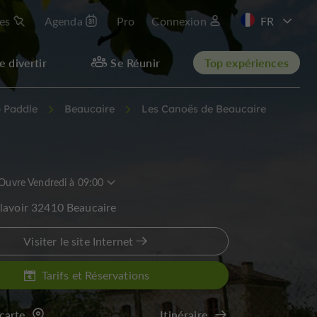
les
Agenda
Pro
Connexion
EN
e divertir
Se Réunir
Top expériences
 Paddle
Beaucaire
Les Canoës de Beaucaire
Ouvre Vendredi à 09:00
lavoir 32410 Beaucaire
Visiter le site Internet
Tarifs et Réservations
 carte
Itinéraire