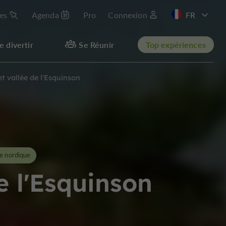
les
Agenda
Pro
Connexion
EN
e divertir
Se Réunir
Top expériences
t vallée de l'Esquinson
e nordique
e l'Esquinson