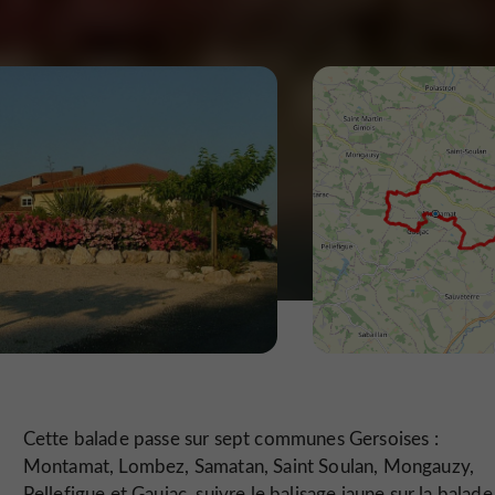
Cette balade passe sur sept communes Gersoises :
Montamat, Lombez, Samatan, Saint Soulan, Mongauzy,
Pellefigue et Gaujac, suivre le balisage jaune sur la balade