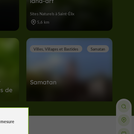
land-art
Sites Naturels à Saint-Élix
5,6 km
Villes, Villages et Bastides
Samatan
t
Samatan
s de
Villes, Villages et Bastides à Samatan
7,0 km
e
mesure