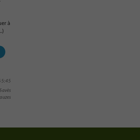
uer à
.)
55:45
 Savès
Lauzes