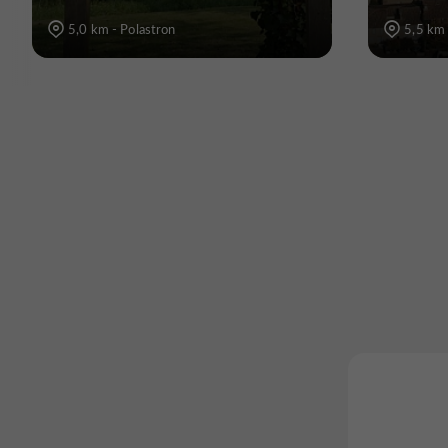
5,0 km - Polastron
5,5 km