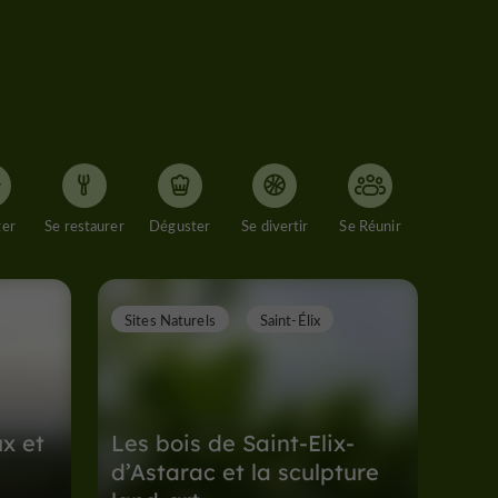
ger
Se restaurer
Déguster
Se divertir
Se Réunir
Sites Naturels
Saint-Élix
x et
Les bois de Saint-Elix-
d’Astarac et la sculpture