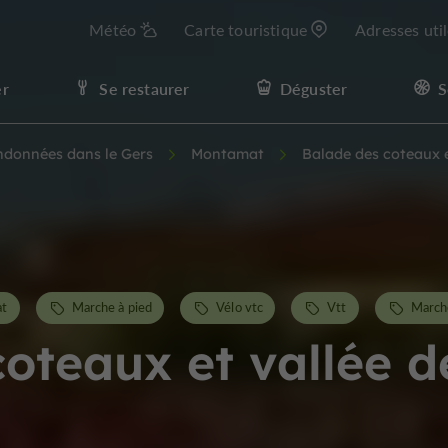
Météo
Carte touristique
Adresses uti
er
Se restaurer
Déguster
S
andonnées dans le Gers
Montamat
Balade des coteaux e
at
Marche à pied
Vélo vtc
Vtt
March
oteaux et vallée d