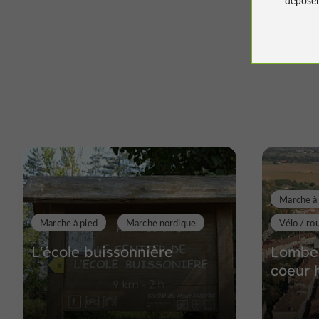
Marche à
Marche à pied
Marche nordique
Vélo / ro
L'école buissonnière
Lombez
coeur 