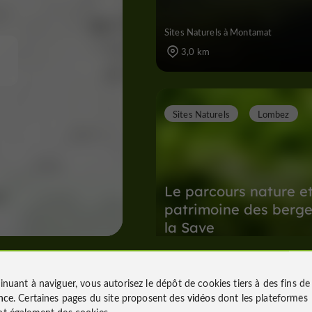
Sites Naturels à Montamat
3,0 km
Sites Naturels
Lombez
Le parcours nature e
patrimoine des berge
la Save
Sites Naturels à Lombez
5,6 km
inuant à naviguer, vous autorisez le dépôt de cookies tiers à des fins d
nce
. Certaines pages du site proposent des
vidéos
dont les plateformes
t également des cookies.