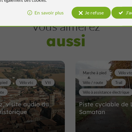
Sites Naturels
Meilhan
En savoir plus
Je refuse
J'
Vous aimerez
aussi
La Vallée et les Cote
de la Lauze
Sites Naturels à Meilhan
Marche à pied
Vélo vt
12,1 km
 pied
Vélo vtc
Vtt
Vélo / route
Trail
ute
Vélo à assistance électrique
, visite audio du
Piste cyclable de
historique
Samatan