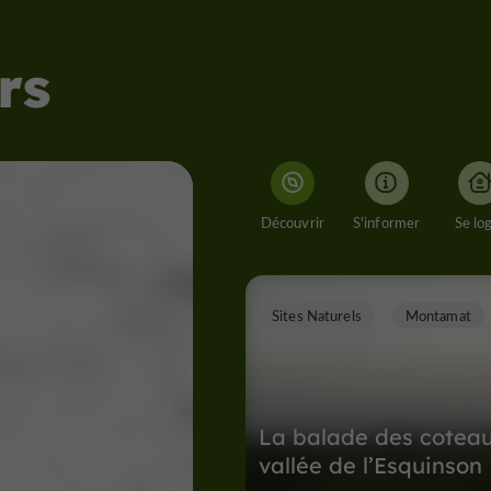
rs
Découvrir
S'informer
Se lo
Sites Naturels
Montamat
La balade des coteau
vallée de l’Esquinson