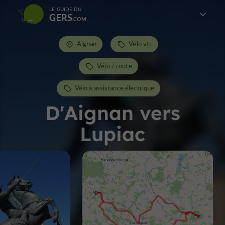
LE GUIDE DU
GERS
Aignan
Vélo vtc
Vélo / route
Vélo à assistance électrique
D'Aignan vers
Lupiac