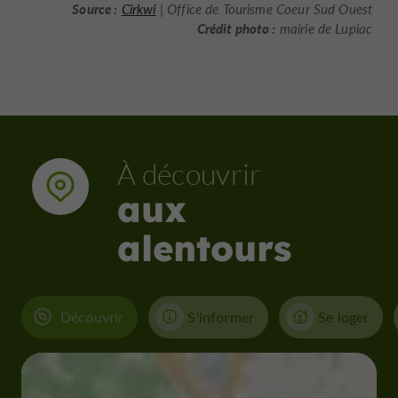
Source :
Cirkwi
| Office de Tourisme Coeur Sud Ouest
Crédit photo :
mairie de Lupiac
À découvrir
aux
alentours
Découvrir
S'informer
Se loger