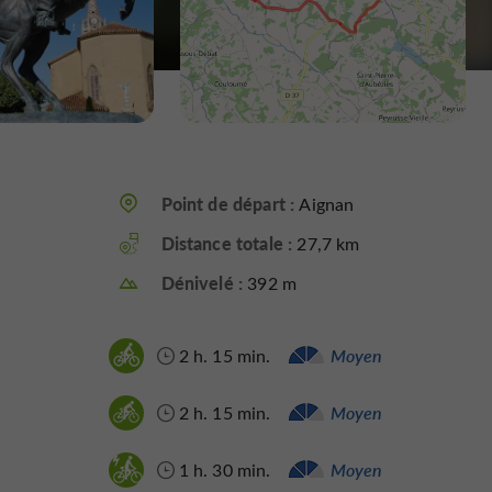
Point de départ :
Aignan
Distance totale :
27,7 km
Dénivelé :
392 m
2 h. 15 min.
Moyen
2 h. 15 min.
Moyen
1 h. 30 min.
Moyen