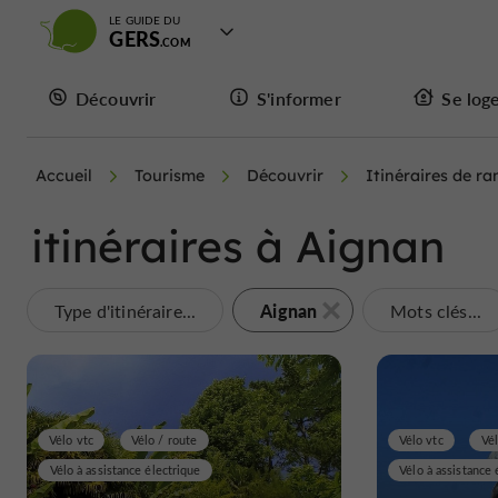
LE GUIDE DU
GERS
Découvrir
S'informer
Se log
Accueil
Tourisme
Découvrir
Itinéraires de r
itinéraires à Aignan
Aignan
Type d'itinéraire...
Mots clés...
Vélo vtc
Vélo / route
Vélo vtc
Vél
Vélo à assistance électrique
Vélo à assistance 