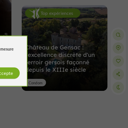
Top expériences
m
Château de Gensac :
e
mesure
l'excellence discrète d'un
terroir gersois façonné
depuis le XIIIe siècle
accepte
Condom