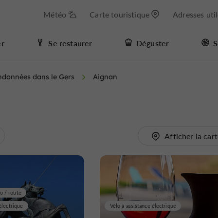
Météo
Carte touristique
Adresses uti
er
Se restaurer
Déguster
S
andonnées dans le Gers
Aignan
Afficher la car
o / route
électrique
Vélo à assistance électrique