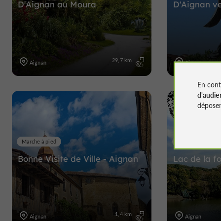
D'Aignan au Moura
D'Aignan ve
29,7 km
Aignan
Aignan
En cont
d'audie
déposen
Marche à pied
Marche à pied
Bonne Visite de Ville - Aignan
Lac de la fo
1,4 km
Aignan
Aignan