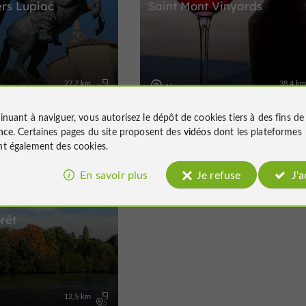
rs Lupiac
Saint Mont Vinyards
27,7 km
28,4 k
Aignan
inuant à naviguer, vous autorisez le dépôt de cookies tiers à des fins d
nce
. Certaines pages du site proposent des
vidéos
dont les plateformes
t également des cookies.
En savoir plus
Je refuse
J'
Vtt
Cheval
rêt
12,5 km