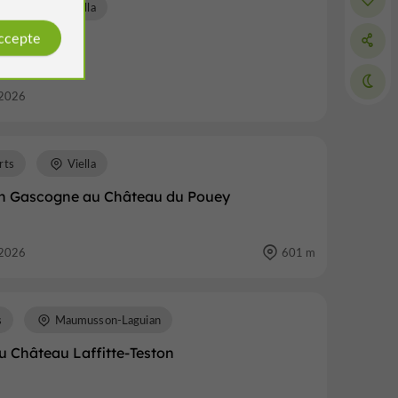
rts
Viella
accepte
 fil des sens
2026
rts
Viella
en Gascogne au Château du Pouey
2026
601 m
s
Maumusson-Laguian
u Château Laffitte-Teston