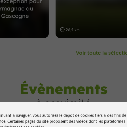
exception pour
’armagnac au
a Gascogne
26,4 km
Voir toute la sélecti
Évènements
à proximité
inuant à naviguer, vous autorisez le dépôt de cookies tiers à des fins d
nce
. Certaines pages du site proposent des
vidéos
dont les plateformes
t également des cookies.