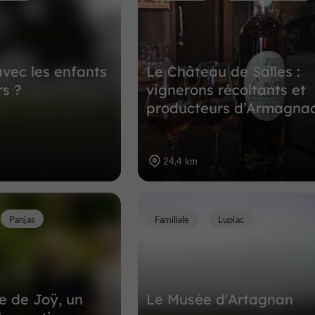
avec les enfants
Le Château de Salles :
rs ?
vignerons récoltants et
producteurs d’Armagna
24,4 km
Panjas
Familiale
Lupiac
 de Joÿ, un
Le Musée d'Artagnan