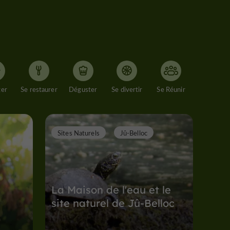
ger
Se restaurer
Déguster
Se divertir
Se Réunir
Sites Naturels
Jû-Belloc
La Maison de l'eau et le
site naturel de Jû-Belloc