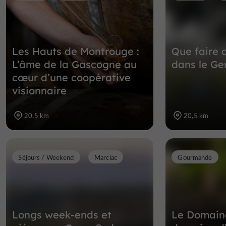
Les Hauts de Montrouge :
Que faire 
L’âme de la Gascogne au
dans le Ge
cœur d’une coopérative
visionnaire
20,5 km
20,5 km
Séjours / Weekend
Marciac
Gourmande
Longs week-ends et
Le Domaine