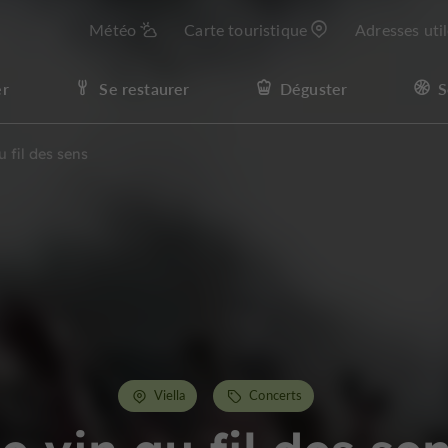
Météo
Carte touristique
Adresses uti
er
Se restaurer
Déguster
S
u fil des sens
Viella
Concerts