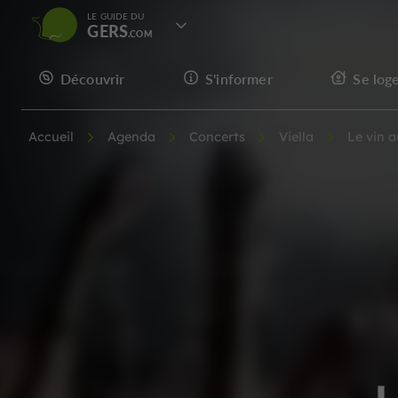
LE GUIDE DU
GERS
Découvrir
S'informer
Se log
Accueil
Agenda
Concerts
Viella
Le vin a