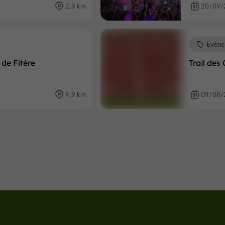
2,9 km
20/09/
Evène
de Fitère
Trail des
4,9 km
09/08/