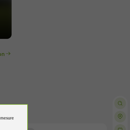
on
e
mesure