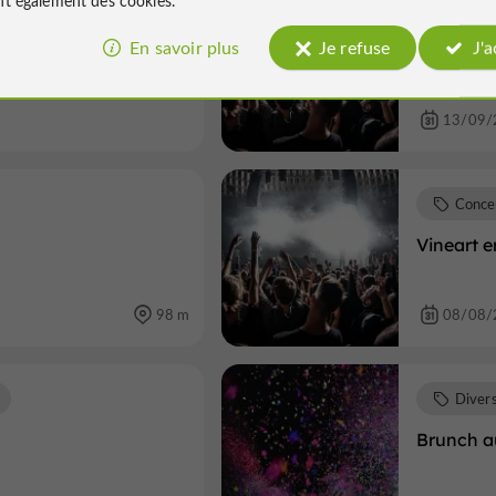
Conce
En savoir plus
Je refuse
J'
Le vin au
13/09/
Conce
Vineart 
98 m
08/08/
Diver
Brunch a