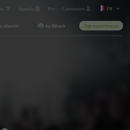
les
Agenda
Pro
Connexion
e divertir
Se Réunir
Top expériences