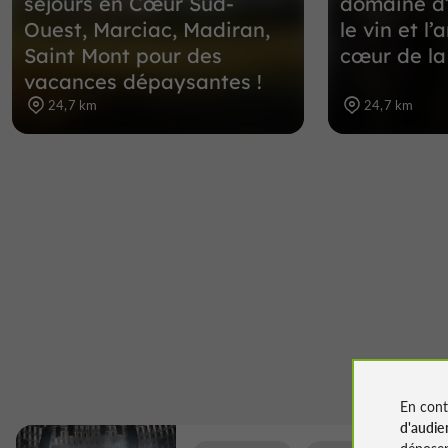
séjours en Cœur Sud-
domaine d’
Ouest, Marciac, Madiran,
le vin et l
Saint Mont pour des
cœur de l
vacances dépaysantes !
24,7 km
24,7 km
En cont
d'audie
déposen