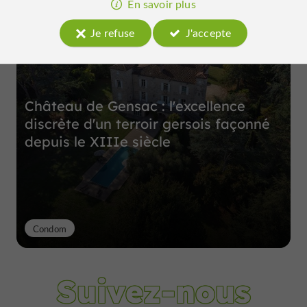
En savoir plus
Je refuse
J'accepte
Château de Gensac : l'excellence
discrète d'un terroir gersois façonné
depuis le XIIIe siècle
Condom
Suivez-nous