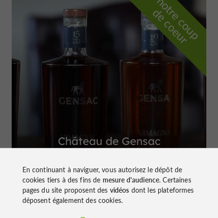
n
o
t
e
c
o
u
p
e
c
o
e
u
r
d
r
Château de Gensac
à Condom
En continuant à naviguer, vous autorisez le dépôt de
cookies tiers à des fins de
mesure d'audience
. Certaines
pages du site proposent des
vidéos
dont les plateformes
déposent également des cookies.
Top expériences