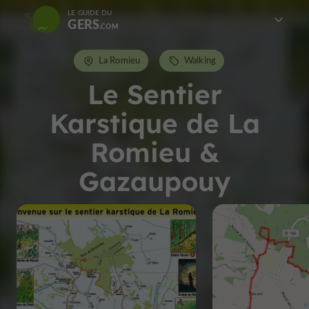
LE GUIDE DU
GERS
La Romieu
Walking
Le Sentier
Karstique de La
Romieu &
Gazaupouy