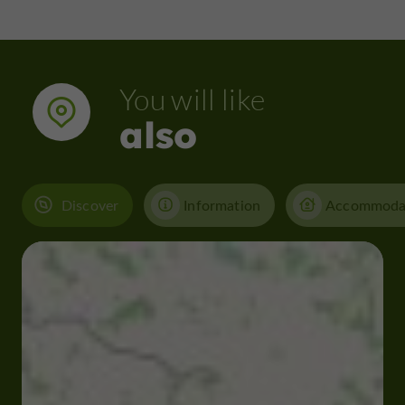
You will like
also
Discover
Information
Accommoda