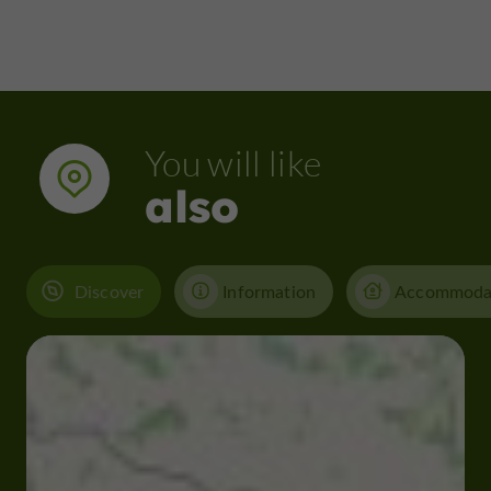
You will like
also
Discover
Information
Accommoda