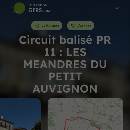
LE GUIDE DU
GERS
La Romieu
Walking
Circuit balisé PR
11 : LES
MEANDRES DU
PETIT
AUVIGNON