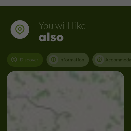
You will like
also
Discover
Information
Accommoda