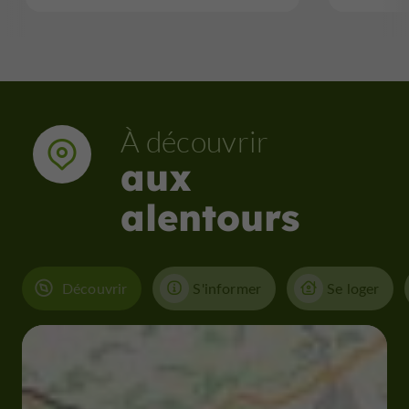
À découvrir
aux
alentours
Découvrir
S'informer
Se loger