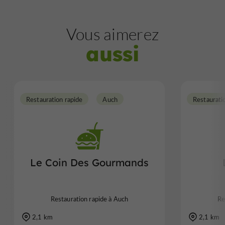
Vous aimerez
aussi
Restauration rapide
Auch
Restaurati
Le Coin Des Gourmands
Restauration rapide à Auch
Re
2,1 km
2,1 km