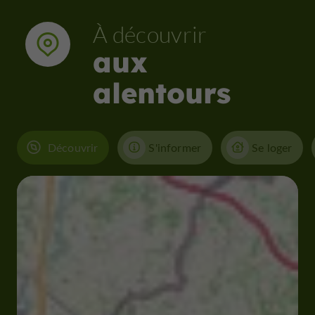
À découvrir
aux
alentours
Découvrir
S'informer
Se loger