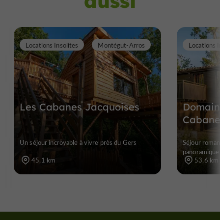
aussi
Locations Insolites
Montégut-Arros
Locations I
Les Cabanes Jacquoises
Domaine
Cabane
Un séjour incroyable à vivre près du Gers
Séjour roman
panoramique
45,1 km
53,6 km