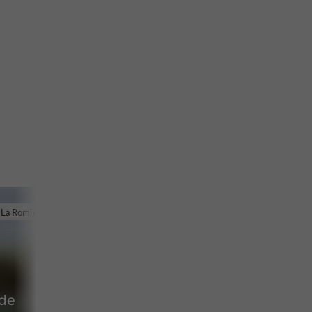
La Romieu
de