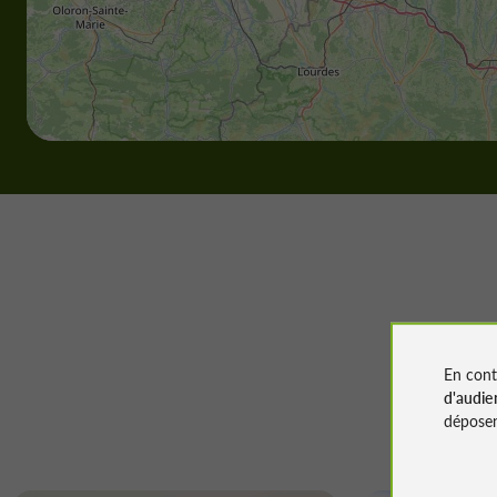
En cont
d'audie
déposen