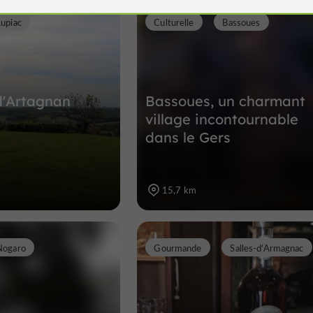
Lupiac
Culturelle
Bassoues
Sites Naturels à Peyrusse-Vieille
11,3 km
d'Artagnan
Bassoues, un charmant
village incontournable
dans le Gers
15,7 km
Nogaro
Gourmande
Salles-d'Armagnac