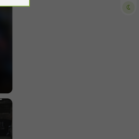
Villes, Villages et Bastides à Marciac
12,7 km