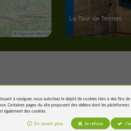
La Tour de Termes
Une des plus beaux exemples de
l'architecture militaire dans le Gers
8,9 km
Sites Naturels
Peyrusse-Viei
Nous avons testé
inuant à naviguer, vous autorisez le dépôt de cookies tiers à des fins d
pour vous
nce
. Certaines pages du site proposent des
vidéos
dont les plateformes
t également des cookies.
L’observatoire
ornithologique du La
En savoir plus
Je refuse
J'
Saint-Jean