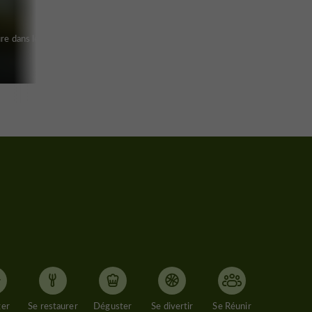
re dans le
ger
Se restaurer
Déguster
Se divertir
Se Réunir