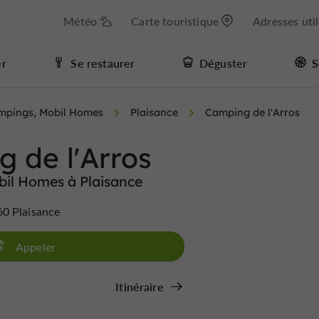
Météo
Carte touristique
Adresses uti
er
Se restaurer
Déguster
S
mpings, Mobil Homes
Plaisance
Camping de l'Arros
 de l'Arros
il Homes à Plaisance
0 Plaisance
Appeler
Itinéraire