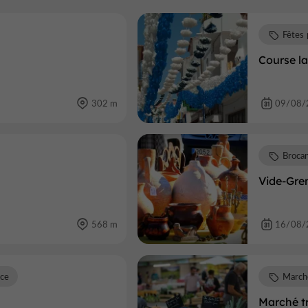
Fêtes 
Course l
302 m
09/08/
Brocan
Vide-Gren
568 m
16/08/
nce
March
Marché tr