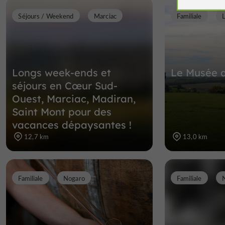
Séjours / Weekend
Marciac
Familiale
Longs week-ends et
Le Musée 
séjours en Cœur Sud-
Ouest, Marciac, Madiran,
Saint Mont pour des
vacances dépaysantes !
12,7 km
13,0 km
Familiale
Nogaro
Familiale