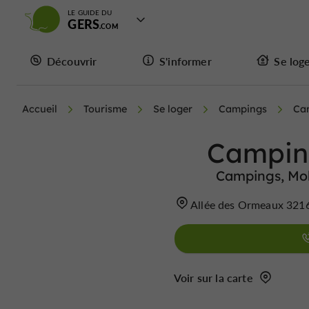
LE GUIDE DU
GERS
Découvrir
S'informer
Se log
Accueil
Tourisme
Se loger
Campings
Ca
Camping
Campings, Mob
Allée des Ormeaux 3216
Voir sur la carte