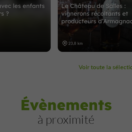
avec les enfants
Le Château de Salles :
rs ?
vignerons récoltants et
producteurs d’Armagna
23,8 km
Voir toute la sélecti
Évènements
à proximité