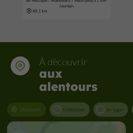
Ski Nautique / Wakeboard / Waterjump à L'Isle-
Jourdain
88,1 km
À découvrir
aux
alentours
Découvrir
S'informer
Se loger