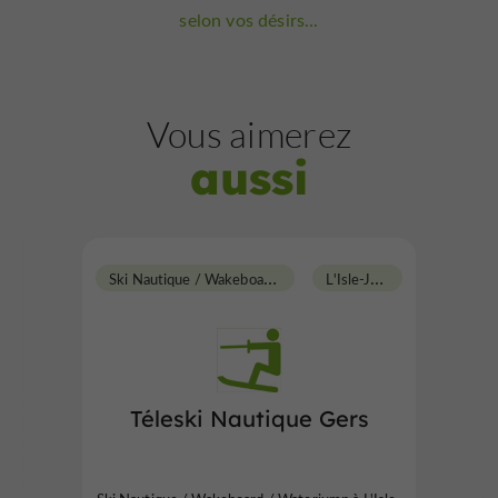
selon vos désirs...
Vous aimerez
aussi
S
ki Nautique / Wakeboard / Waterjump
L
'Isle-Jourdain
Téleski Nautique Gers