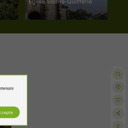
Eglise Sainte-Quitterie
és à
Abbayes, Collégiales, Eglises, Prieurés à
Cazaubon
4,7 km
Arènes
Estang
e
mesure
Arènes Jean Bartherotte
accepte
Arènes à Estang