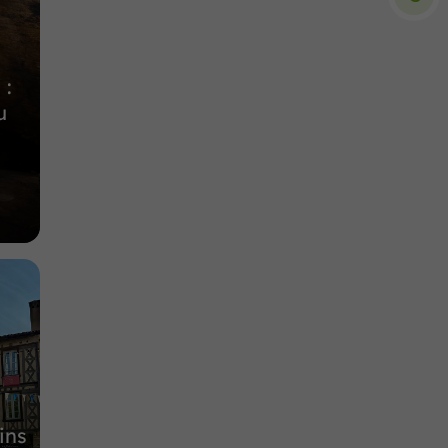
5,8 km
 :
u
ins