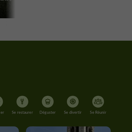
ger
Se restaurer
Déguster
Se divertir
Se Réunir