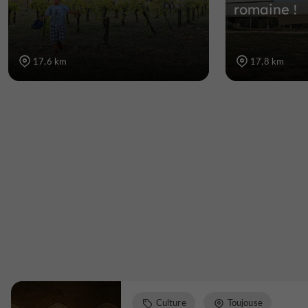
romaine !
17,6 km
17,8 km
Culture
Toujouse