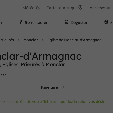
Météo
Carte touristique
Adresses uti
er
Se restaurer
Déguster
S
 Prieurés
Monclar
Eglise de Monclar-d'Armagnac
nclar-d'Armagnac
 Eglises, Prieurés à Monclar
gnac
Itinéraire
ez le contrôle de votre fiche et modifiez la selon vos désirs...