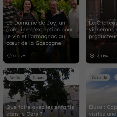
Le Domaine de Joÿ, un
Le Château
domaine d’exception pour
vignerons 
le vin et l’armagnac au
producteu
cœur de la Gascogne
11,1 km
13,1 km
Familiale
Nogaro
Culturelle
Que faire avec les enfants
Elusa : Cap
dans le Gers ?
visitez un