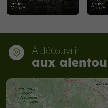
Cazaubon
Cazaubon
3,4 km
4,4 km
À découvrir
aux alentou