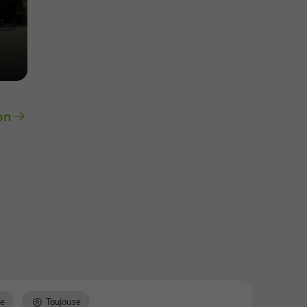
on
re
Toujouse