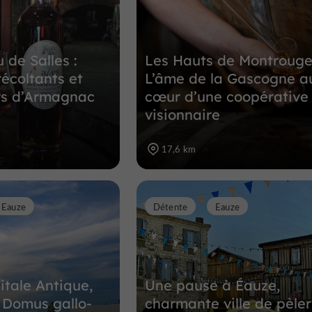
5,1 km
 de Salles :
Les Hauts de Montrouge
récoltants et
L’âme de la Gascogne a
rs d’Armagnac
cœur d’une coopérative
visionnaire
17,6 km
Eauze
Détente
Eauze
itale Antique,
Une pause à Éauze,
e Domus gallo-
charmante ville de pèler