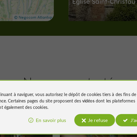
Eglise Saint-Christau
Abbayes, Collégiales, Eglises, Prieur
Cazaubon
4,4 km
Sites Naturels
Cazaubon
Nous avons testé
pour vous
inuant à naviguer, vous autorisez le dépôt de cookies tiers à des fins d
Lac de l'Uby
nce
. Certaines pages du site proposent des
vidéos
dont les plateformes
t également des cookies.
En savoir plus
Je refuse
J'
Salles-d'Armagnac
Familiale
Nogaro
Sites Naturels à Cazaubon