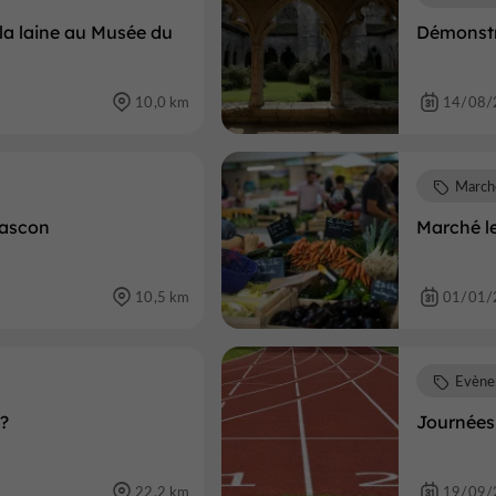
 la laine au Musée du
Démonstr
10,0 km
14/08/
March
gascon
Marché l
10,5 km
01/01/
Evène
 ?
Journées 
22,2 km
19/09/