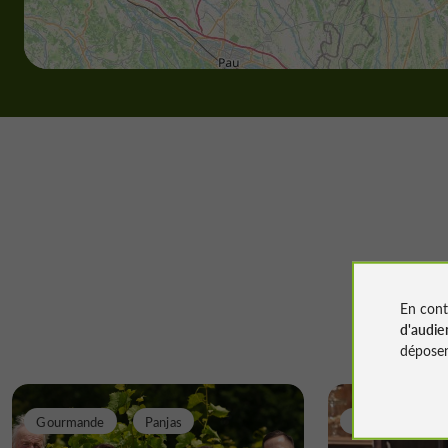
En cont
d'audie
déposen
Gourmande
Panjas
Gourmande