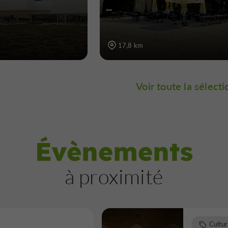
…
17,8 km
Voir toute la sélecti
Évènements
à proximité
Cultu