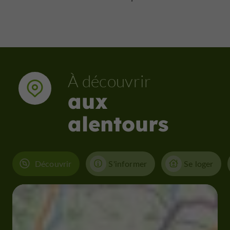
À découvrir
aux
alentours
Découvrir
S'informer
Se loger