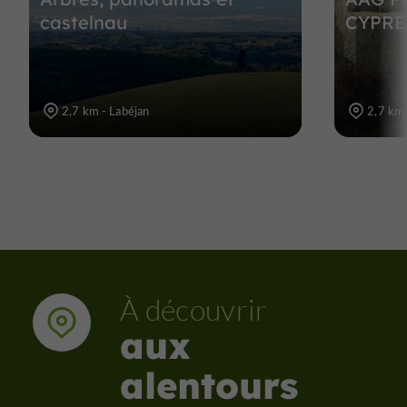
castelnau
CYPRE
2,7 km - Labéjan
2,7 km 
À découvrir
aux
alentours