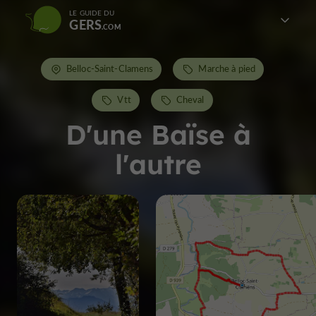
LE GUIDE DU
GERS
Belloc-Saint-Clamens
Marche à pied
Vtt
Cheval
D'une Baïse à
l'autre