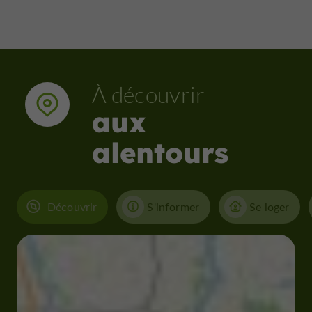
À découvrir
aux
alentours
Découvrir
S'informer
Se loger