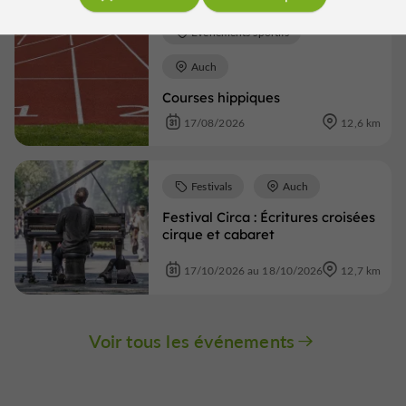
Evènements sportifs
Auch
Courses hippiques
17/08/2026
12,6 km
Festivals
Auch
Festival Circa : Écritures croisées
cirque et cabaret
17/10/2026 au 18/10/2026
12,7 km
Voir tous les événements