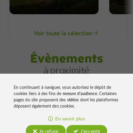
Voir toute la sélection
Évènements
à proximité
En continuant à naviguer, vous autorisez le dépôt de
cookies tiers à des fins de
mesure d'audience
. Certaines
Culture
Lavardens
pages du site proposent des
vidéos
dont les plateformes
Visite audio-guidée de
déposent également des cookies.
Lavardens avec Baludio : La vie
de château
En savoir plus
01/01/2026 au 31/12/2026
92 m
Je refuse
J'accepte