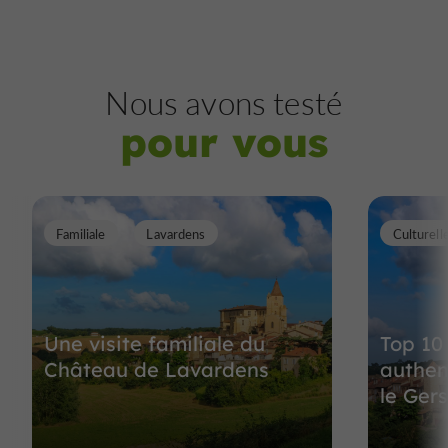
Nous avons testé
pour vous
Familiale
Lavardens
Culturell
Une visite familiale du
Top 10
Château de Lavardens
authen
le Ger