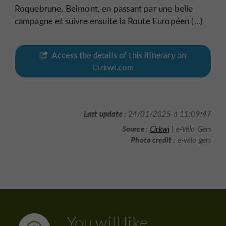
Roquebrune, Belmont, en passant par une belle
campagne et suivre ensuite la Route Européen (...)
Access the details of this itinerary on
Cirkwi.com
Last update :
24/01/2025 à 11:09:47
Source :
Cirkwi
| e-Vélo Gers
Photo credit :
e-velo gers
You will like