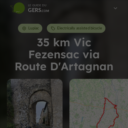
LE GUIDE DU
GERS
Lupiac
Electrically assisted bicycle
35 km Vic
Fezensac via
Route D'Artagnan