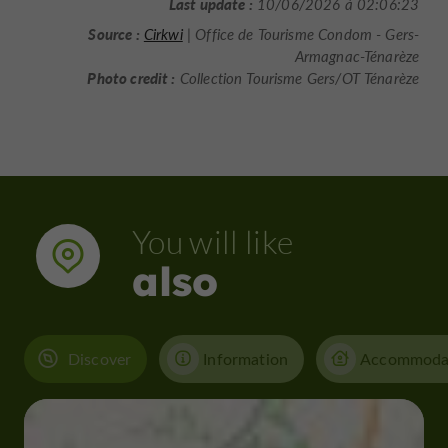
Last update :
10/06/2026 à 02:06:23
Source :
Cirkwi
| Office de Tourisme Condom - Gers-
Armagnac-Ténarèze
Photo credit :
Collection Tourisme Gers/OT Ténarèze
You will like
also
Discover
Information
Accommoda