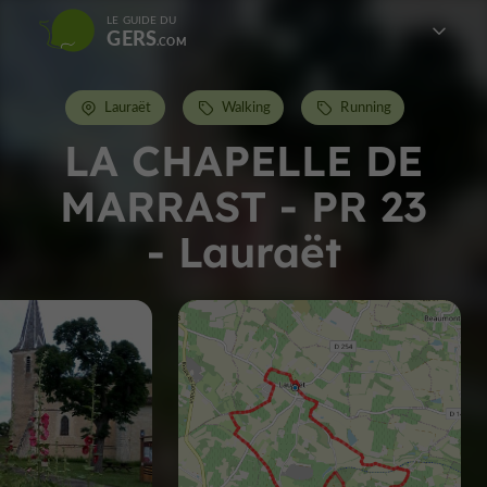
LE GUIDE DU
GERS
Lauraët
Walking
Running
LA CHAPELLE DE
MARRAST - PR 23
- Lauraët