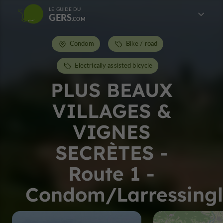
LE GUIDE DU
GERS
Condom
Bike / road
Electrically assisted bicycle
PLUS BEAUX
VILLAGES &
VIGNES
SECRÈTES -
Route 1 -
Condom/Larressingl